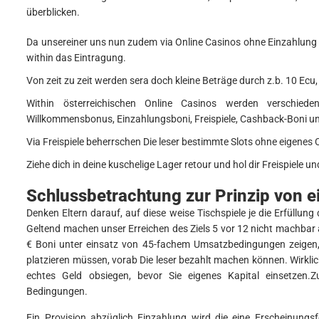
überblicken.
Da unsereiner uns nun zudem via Online Casinos ohne Einzahlung i
within das Eintragung.
Von zeit zu zeit werden sera doch kleine Beträge durch z.b. 10 Ecu, 
Within österreichischen Online Casinos werden verschied
Willkommensbonus, Einzahlungsboni, Freispiele, Cashback-Boni u
Via Freispiele beherrschen Die leser bestimmte Slots ohne eigenes
Ziehe dich in deine kuschelige Lager retour und hol dir Freispiele u
Schlussbetrachtung zur Prinzip von e
Denken Eltern darauf, auf diese weise Tischspiele je die Erfüllun
Geltend machen unser Erreichen des Ziels 5 vor 12 nicht machbar a
€ Boni unter einsatz von 45-fachem Umsatzbedingungen zeigen, h
platzieren müssen, vorab Die leser bezahlt machen können. Wirklich 
echtes Geld obsiegen, bevor Sie eigenes Kapital einsetzen.Z
Bedingungen.
Ein Provision abzüglich Einzahlung wird die eine Erscheinungsf