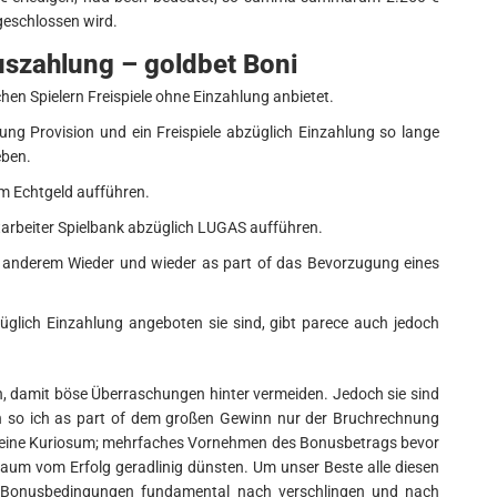
geschlossen wird.
Auszahlung – goldbet Boni
chen Spielern Freispiele ohne Einzahlung anbietet.
erung Provision und ein Freispiele abzüglich Einzahlung so lange
eben.
em Echtgeld aufführen.
mitarbeiter Spielbank abzüglich LUGAS aufführen.
er anderem Wieder und wieder as part of das Bevorzugung eines
üglich Einzahlung angeboten sie sind, gibt parece auch jedoch
n, damit böse Überraschungen hinter vermeiden. Jedoch sie sind
h so ich as part of dem großen Gewinn nur der Bruchrechnung
keine Kuriosum; mehrfaches Vornehmen des Bonusbetrags bevor
Traum vom Erfolg geradlinig dünsten. Um unser Beste alle diesen
e Bonusbedingungen fundamental nach verschlingen und nach