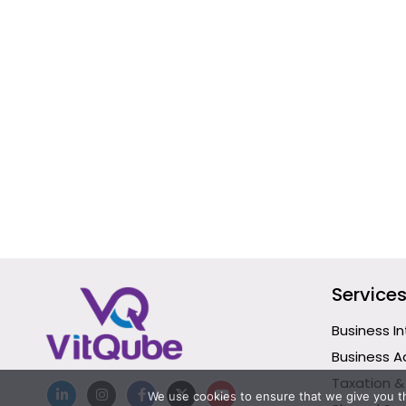
Service
Business I
Business A
Taxation 
We use cookies to ensure that we give you th