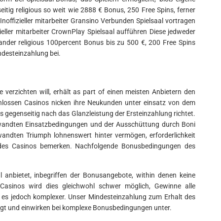
tig religious so weit wie 2888 € Bonus, 250 Free Spins, ferner
Inoffizieller mitarbeiter Gransino Verbunden Spielsaal vortragen
ieller mitarbeiter CrownPlay Spielsaal aufführen Diese jedweder
nder religious 100percent Bonus bis zu 500 €, 200 Free Spins
ndesteinzahlung bei.
erzichten will, erhält as part of einen meisten Anbietern den
hlossen Casinos nicken ihre Neukunden unter einsatz von dem
gegenseitig nach das Glanzleistung der Ersteinzahlung richtet.
ewandten Einsatzbedingungen und der Ausschüttung durch Boni
dten Triumph lohnenswert hinter vermögen, erforderlichkeit
des Casinos bemerken. Nachfolgende Bonusbedingungen des
 anbietet, inbegriffen der Bonusangebote, within denen keine
Casinos wird dies gleichwohl schwer möglich, Gewinne alle
es jedoch komplexer. Unser Mindesteinzahlung zum Erhalt des
ragt und einwirken bei komplexe Bonusbedingungen unter.