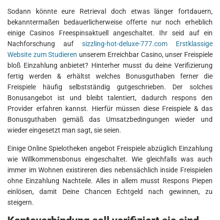
Sodann könnte eure Retrieval doch etwas länger fortdauern,
bekanntermaßen bedauerlicherweise offerte nur noch erheblich
einige Casinos Freespinsaktuell angeschaltet. Ihr seid auf ein
Nachforschung auf
sizzling-hot-deluxe-777.com Erstklassige
Website zum Studieren
unserem Erreichbar Casino, unser Freispiele
bloß Einzahlung anbietet?
Hinterher musst du deine Verifizierung
fertig werden & erhältst welches Bonusguthaben ferner die
Freispiele häufig selbstständig gutgeschrieben. Der solches
Bonusangebot ist und bleibt talentiert, dadurch respons den
Provider erfahren kannst. Hierfür müssen diese Freispiele & das
Bonusguthaben gemäß das Umsatzbedingungen wieder und
wieder eingesetzt man sagt, sie seien.
Einige Online Spielotheken angebot Freispiele abzüglich Einzahlung
wie Willkommensbonus eingeschaltet. Wie gleichfalls was auch
immer im Wohnen existireren dies nebensächlich inside Freispielen
ohne Einzahlung Nachteile. Alles in allem musst Respons Piepen
einlösen, damit Deine Chancen Echtgeld nach gewinnen, zu
steigern.