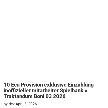
10 Ecu Provision exklusive Einzahlung
inoffizieller mitarbeiter Spielbank »
Traktandum Boni 03 2026
by dev April 3, 2026