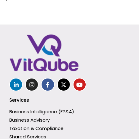
Services
Business Intelligence (FP&A)
Business Advisory
Taxation & Compliance
Shared Services