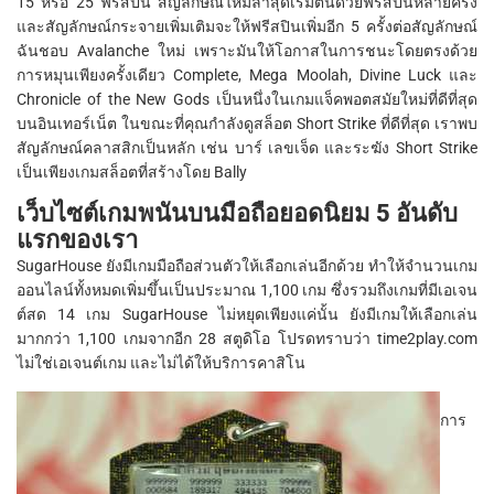
15 หรือ 25 ฟรีสปิน สัญลักษณ์ใหม่ล่าสุดเริ่มต้นด้วยฟรีสปินหลายครั้ง
และสัญลักษณ์กระจายเพิ่มเติมจะให้ฟรีสปินเพิ่มอีก 5 ครั้งต่อสัญลักษณ์
ฉันชอบ Avalanche ใหม่ เพราะมันให้โอกาสในการชนะโดยตรงด้วย
การหมุนเพียงครั้งเดียว Complete, Mega Moolah, Divine Luck และ
Chronicle of the New Gods เป็นหนึ่งในเกมแจ็คพอตสมัยใหม่ที่ดีที่สุด
บนอินเทอร์เน็ต ในขณะที่คุณกำลังดูสล็อต Short Strike ที่ดีที่สุด เราพบ
สัญลักษณ์คลาสสิกเป็นหลัก เช่น บาร์ เลขเจ็ด และระฆัง Short Strike
เป็นเพียงเกมสล็อตที่สร้างโดย Bally
เว็บไซต์เกมพนันบนมือถือยอดนิยม 5 อันดับ
แรกของเรา
SugarHouse ยังมีเกมมือถือส่วนตัวให้เลือกเล่นอีกด้วย ทำให้จำนวนเกม
ออนไลน์ทั้งหมดเพิ่มขึ้นเป็นประมาณ 1,100 เกม ซึ่งรวมถึงเกมที่มีเอเจน
ต์สด 14 เกม SugarHouse ไม่หยุดเพียงแค่นั้น ยังมีเกมให้เลือกเล่น
มากกว่า 1,100 เกมจากอีก 28 สตูดิโอ โปรดทราบว่า time2play.com
ไม่ใช่เอเจนต์เกม และไม่ได้ให้บริการคาสิโน
การ