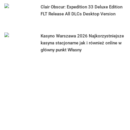
Clair Obscur: Expedition 33 Deluxe Edition
FLT Release All DLCs Desktop Version
Kasyno Warszawa 2026 Najkorzystniejsze
kasyna stacjonarne jak i również online w
główny punkt Własny