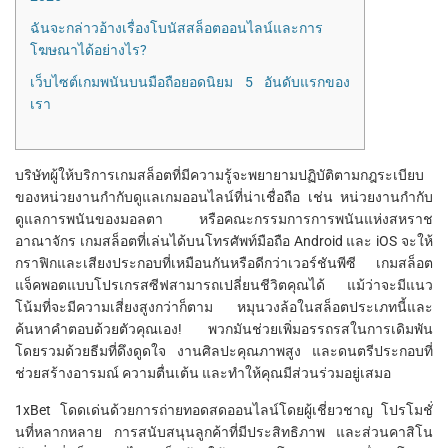
ฉันจะกล่าวอ้างเรื่องโบนัสสล็อตออนไลน์และการ
โฆษณาได้อย่างไร?
เว็บไซต์เกมพนันบนมือถือยอดนิยม 5 อันดับแรกของ
เรา
บริษัทผู้ให้บริการเกมสล็อตที่มีความรู้จะพยายามปฏิบัติตามกฎระเบียบ
ของหน่วยงานกำกับดูแลเกมออนไลน์ที่น่าเชื่อถือ เช่น หน่วยงานกำกับ
ดูแลการพนันของมอลตา หรือคณะกรรมการการพนันแห่งสหราช
อาณาจักร เกมสล็อตที่เล่นได้บนโทรศัพท์มือถือ Android และ iOS จะให้
กราฟิกและเสียงประกอบที่เหมือนกันหรือดีกว่าเวอร์ชันพีซี เกมสล็อต
แจ็คพอตแบบโปรเกรสซีฟสามารถเปลี่ยนชีวิตคุณได้ แม้ว่าจะมีแนว
โน้มที่จะมีความเสี่ยงสูงกว่าก็ตาม หมุนวงล้อในสล็อตประเภทนี้และ
ค้นหาคำตอบด้วยตัวคุณเอง!
พวกมันช่วยเพิ่มอรรถรสในการเดิมพัน
โดยรวมด้วยธีมที่ดึงดูดใจ งานศิลปะคุณภาพสูง และดนตรีประกอบที่
ช่วยสร้างอารมณ์ ความตื่นเต้น และทำให้คุณมีส่วนร่วมอยู่เสมอ
1xBet โดดเด่นด้วยการถ่ายทอดสดออนไลน์โดยผู้เชี่ยวชาญ โปรโมชั่
นที่หลากหลาย การสนับสนุนลูกค้าที่มีประสิทธิภาพ และส่วนคาสิโน