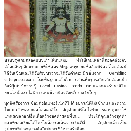
ปรับปรุงเกมสล็อตแบบเก่าให้ทันสมัย ​​ทำให้เกมเหล่านี้สอดคล้องกับ
สล็อตอื่นๆ อีกมากมายที่ใช้สูตร Megaways ผมชื่ออัลเบิร์ต สล็อตสไตน์
ได้รับเชิญและได้รับสัญญาว่าจะได้รับค่าคอมมิชชั่นจาก Gambling
enterprises.com โดยพื้นฐานแล้วคือการสอนพื้นฐานเกี่ยวกับสล็อตมือ
ถือที่ผู้เล่นมีความรู้ Local Casino Pearls เป็นแพลตฟอร์มคาสิโน
ออนไลน์ และไม่มีการเล่นด้วยเงินจริงหรือรางวัลใดๆ
พูดถึงเรื่องการเชื่อมต่ออินเทอร์เน็ตที่ไม่ดี อุปกรณ์ที่ไม่เข้ากัน และความ
ไม่แม่นยำของเกมสล็อตคาสิโน สัญลักษณ์ที่ไม่ได้รับการควบคุมจะใช้
แทนสัญลักษณ์อื่นเพื่อสร้างชุดค่าผสมที่ชนะ ช่วยให้คุณสร้างชุดค่า
ผสมที่ยอดเยี่ยมได้โดยไม่ต้องรอเส้นจ่ายเงินที่ดี สัญลักษณ์จะเป็น
รูปภาพที่ปกคลุมวงล้อใหม่จากเซิร์ฟเวอร์สล็อต