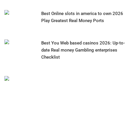
Best Online slots in america to own 2026
Play Greatest Real Money Ports
Best You Web based casinos 2026: Up-to-
date Real money Gambling enterprises
Checklist