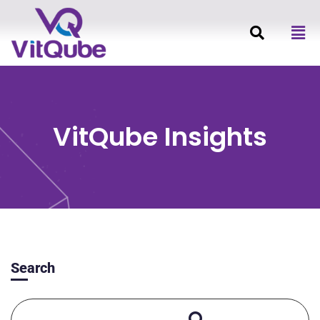
VitQube Insights
Search