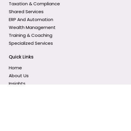
Taxation & Compliance
Shared Services
ERP And Automation
Wealth Management
Training & Coaching
Specialized Services
Quick Links
Home
About Us
Insights
Carrer
Contact Us
Contact Details
21-C, Meera Path, Dhenu Market, Indore-452003
+91 92433 16500