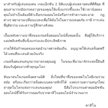
มาสำหรับผู้เล่นสองคน เกมแอ็กชั่น 2 มิติแบบผู้เล่นหลายคนที่ดีที่สุด ที่
คุณสามารถอัปเกรดอาวุธของคุณให้แข็งแกร่งขึ้นและใช้เวลาน้อยลง
คุณไม่จำเป็นต้องมีตัวเลือกเกมออนไลน์หรือการทำความสะอาด กฎ
ต่างๆ พยายามเปลี่ยนแปลงเพื่อให้มั่นใจในความปลอดภัย ภาษี การเล่น
ที่ยุติธรรม และความรู้สึกทางสังคม
เบื้องหลังความน่าทึ่งของเกมสล็อตออนไลน์ทั้งหมดนั้น คือผู้ให้บริการ
แอปพลิเคชันที่แข็งแกร่งและมีประสิทธิภาพ
ภายใต้ข้อกำหนดของเขตอำนาจศาลท้องถิ่น อนุญาตให้เล่นสล็อตฟรี
ได้ แทนที่จะเล่นด้วยเงินจริง
เกมสล็อตแสนสนุกมากมายรอคุณอยู่ ในขณะที่อาณาจักรแห่งนี้ยินดี
ต้อนรับผู้คนจากทั่วทุกมุมโลก
หันมาสนใจเกมสล็อตสามมิติ สิ่งใหม่ที่น่าทึ่งของเทคโนโลยีเกมร่วม
สมัย หรือจะเรียกว่าสล็อตแบบคลาสสิกก็ได้ แหล่งรวมความสนุกใหม่
ล่าสุดในโลกแห่งการเล่นของคุณ! นี่คือโปรแกรมค่าคอมมิชชั่น
ออนไลน์ที่ได้รับการยอมรับจากคาสิโนออนไลน์จำนวนมาก
คาสิโน