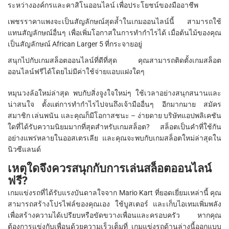
ระหว่างองค์กรและคาสิโนออนไลน์ เพื่อประโยชน์ของมืออาชีพ
เพชรราคาแพงจะเป็นสัญลักษณ์สุดล้ำในเกมออนไลน์นี้ สามารถใช้
แทนสัญลักษณ์อื่นๆ เพื่อเพิ่มโอกาสในการทำกำไรได้ เมื่อต้นไม้ของคุณ
เป็นสัญลักษณ์ African Larger 5 ที่กระจายอยู่
สนุกไปกับเกมสล็อตออนไลน์ที่ดีที่สุด คุณสามารถติดตั้งเกมสล็อต
ออนไลน์ฟรีได้โดยไม่มีค่าใช้จ่ายแอบแฝงใดๆ
หมุนวงล้อใหม่ล่าสุด พบกับสิ่งจูงใจใหม่ๆ ใช้เวลาอย่างสนุกสนานและ
น่าสนใจ ตั้งแต่การทำกำไรไปจนถึงเจ้ามืออื่นๆ อีกมากมาย สมัคร
สมาชิก เล่นพนัน และคุณก็มีโอกาสชนะ – ง่ายดาย บริษัทแอปพลิเคชัน
ใดที่ได้รับความนิยมมากที่สุดสำหรับเกมสล็อต? สล็อตเป็นคำที่ใช้กัน
อย่างแพร่หลายในออสเตรเลีย และคุณจะพบกับเกมสล็อตใหม่ล่าสุดใน
นิวซีแลนด์
เหตุใดจึงควรสนุกกับการเล่นสล็อตออนไลน์
ฟรี?
เกมแข่งรถที่ได้รับแรงบันดาลใจจาก Mario Kart ที่ยอดเยี่ยมเหล่านี้ คุณ
สามารถสร้างโปรไฟล์ของคุณเอง ใช้บูสเตอร์ และเก็บไอเทมเพิ่มพลัง
เพื่อสร้างความได้เปรียบหรือขัดขวางเพื่อนและครอบครัว หากคุณ
ต้องการแข่งกับเพื่อนด้วยความเร็วเต็มที่ เกมแข่งรถด้านล่างนี้ออกแบบ