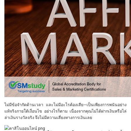
ไม่มีข้อจำกัดด้านเวลา และไม่มีอะไรต้องเสีย—เป็นเพียงการพนันอย่าง
แท้จริงภายใต้เงื่อนไข อย่างไรก็ตาม เนื่องจากคุณไม่ได้ฝากเงินหรือไล่
ล่าเงินรางวัลจริง จึงไม่มีความเสี่ยงทางการเงินเลย