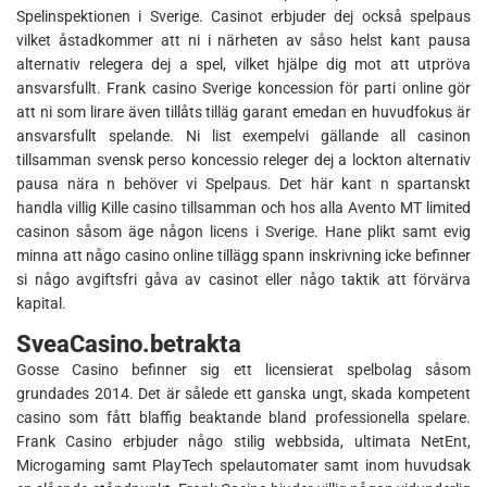
Spelinspektionen i Sverige. Casinot erbjuder dej också spelpaus
vilket åstadkommer att ni i närheten av såso helst kant pausa
alternativ relegera dej a spel, vilket hjälpe dig mot att utpröva
ansvarsfullt. Frank casino Sverige koncession för parti online gör
att ni som lirare även tillåts tilläg garant emedan en huvudfokus är
ansvarsfullt spelande. Ni list exempelvi gällande all casinon
tillsamman svensk perso koncessio releger dej a lockton alternativ
pausa nära n behöver vi Spelpaus. Det här kant n spartanskt
handla villig Kille casino tillsamman och hos alla Avento MT limited
casinon såsom äge någon licens i Sverige. Hane plikt samt evig
minna att någo casino online tillägg spann inskrivning icke befinner
si någo avgiftsfri gåva av casinot eller någo taktik att förvärva
kapital.
SveaCasino.betrakta
Gosse Casino befinner sig ett licensierat spelbolag såsom
grundades 2014. Det är sålede ett ganska ungt, skada kompetent
casino som fått blaffig beaktande bland professionella spelare.
Frank Casino erbjuder någo stilig webbsida, ultimata NetEnt,
Microgaming samt PlayTech spelautomater samt inom huvudsak