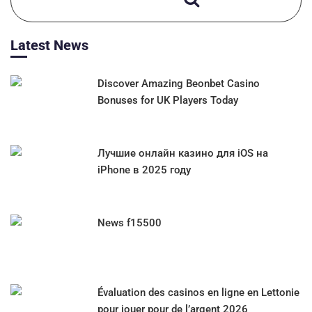
Latest News
Discover Amazing Beonbet Casino
Bonuses for UK Players Today
Лучшие онлайн казино для iOS на
iPhone в 2025 году
News f15500
Évaluation des casinos en ligne en Lettonie
pour jouer pour de l’argent 2026