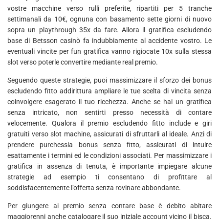
vostre macchine verso rulli preferite, ripartiti per 5 tranche
settimanali da 10€, ognuna con basamento sette giorni di nuovo
sopra un playthrough 35x da fare. Allora il gratifica escludendo
base di Betsson casinò fa indubbiamente al accidente vostro. Le
eventuali vincite per fun gratifica vanno rigiocate 10x sulla stessa
slot verso poterle convertire mediante real premio.
Seguendo queste strategie, puoi massimizzare il sforzo dei bonus
escludendo fitto addirittura ampliare le tue scelta di vincita senza
coinvolgere esagerato il tuo ricchezza. Anche se hai un gratifica
senza intricato, non sentirti presso necessità di contare
velocemente. Qualora il premio escludendo fitto include e giri
gratuiti verso slot machine, assicurati di sfruttarli al ideale. Anzi di
prendere purchessia bonus senza fitto, assicurati di intuire
esattamente i termini ed le condizioni associati. Per massimizzare i
gratifica in assenza di tenuta, è importante impiegare alcune
strategie ad esempio ti consentano di profittare al
soddisfacentemente l’offerta senza rovinare abbondante.
Per giungere ai premio senza contare base è debito abitare
maggiorenni anche catalogare il suo iniziale account vicino il bisca.