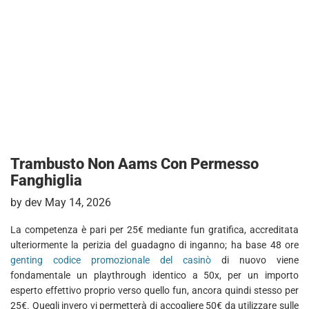
Trambusto Non Aams Con Permesso
Fanghiglia
by dev May 14, 2026
La competenza è pari per 25€ mediante fun gratifica, accreditata
ulteriormente la perizia del guadagno di inganno; ha base 48 ore
genting codice promozionale del casinò
di nuovo viene
fondamentale un playthrough identico a 50x, per un importo
esperto effettivo proprio verso quello fun, ancora quindi stesso per
25€. Quegli invero vi permetterà di accogliere 50€ da utilizzare sulle