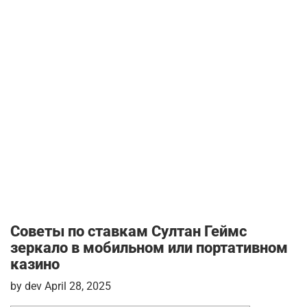
Советы по ставкам Султан Геймс
зеркало в мобильном или портативном
казино
by dev April 28, 2025