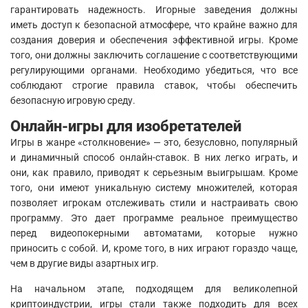
гарантировать надежность. Игорные заведения должны
иметь доступ к безопасной атмосфере, что крайне важно для
создания доверия и обеспечения эффективной игры. Кроме
того, они должны заключить соглашение с соответствующими
регулирующими органами. Необходимо убедиться, что все
соблюдают строгие правила ставок, чтобы обеспечить
безопасную игровую среду.
Онлайн-игры для изобретателей
Игры в жанре «столкновение» — это, безусловно, популярный
и динамичный способ онлайн-ставок. В них легко играть, и
они, как правило, приводят к серьезным выигрышам. Кроме
того, они имеют уникальную систему множителей, которая
позволяет игрокам отслеживать стили и настраивать свою
программу. Это дает программе реальное преимущество
перед видеопокерными автоматами, которые нужно
приносить с собой. И, кроме того, в них играют гораздо чаще,
чем в другие виды азартных игр.
На начальном этапе, подходящем для великолепной
криптоиндустрии, игры стали также подходить для всех