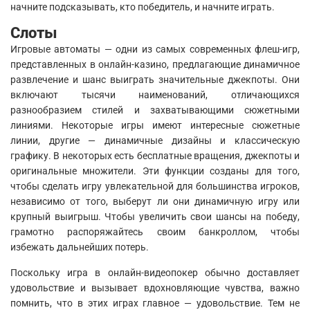
начните подсказывать, кто победитель, и начните играть.
Слоты
Игровые автоматы — одни из самых современных флеш-игр,
представленных в онлайн-казино, предлагающие динамичное
развлечение и шанс выиграть значительные джекпоты. Они
включают тысячи наименований, отличающихся
разнообразием стилей и захватывающими сюжетными
линиями. Некоторые игры имеют интересные сюжетные
линии, другие — динамичные дизайны и классическую
графику. В некоторых есть бесплатные вращения, джекпоты и
оригинальные множители. Эти функции созданы для того,
чтобы сделать игру увлекательной для большинства игроков,
независимо от того, выберут ли они динамичную игру или
крупный выигрыш. Чтобы увеличить свои шансы на победу,
грамотно распоряжайтесь своим банкроллом, чтобы
избежать дальнейших потерь.
Поскольку игра в онлайн-видеопокер обычно доставляет
удовольствие и вызывает вдохновляющие чувства, важно
помнить, что в этих играх главное — удовольствие. Тем не