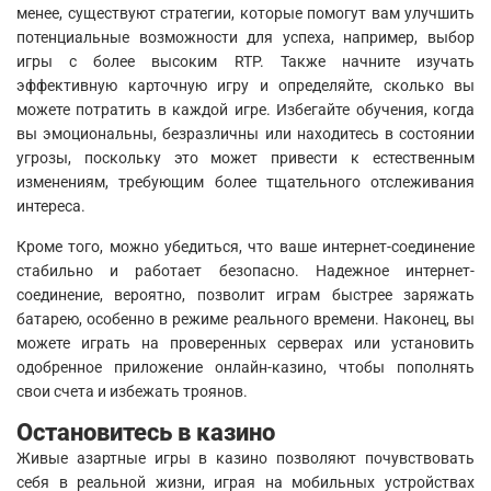
менее, существуют стратегии, которые помогут вам улучшить
потенциальные возможности для успеха, например, выбор
игры с более высоким RTP. Также начните изучать
эффективную карточную игру и определяйте, сколько вы
можете потратить в каждой игре. Избегайте обучения, когда
вы эмоциональны, безразличны или находитесь в состоянии
угрозы, поскольку это может привести к естественным
изменениям, требующим более тщательного отслеживания
интереса.
Кроме того, можно убедиться, что ваше интернет-соединение
стабильно и работает безопасно. Надежное интернет-
соединение, вероятно, позволит играм быстрее заряжать
батарею, особенно в режиме реального времени. Наконец, вы
можете играть на проверенных серверах или установить
одобренное приложение онлайн-казино, чтобы пополнять
свои счета и избежать троянов.
Остановитесь в казино
Живые азартные игры в казино позволяют почувствовать
себя в реальной жизни, играя на мобильных устройствах