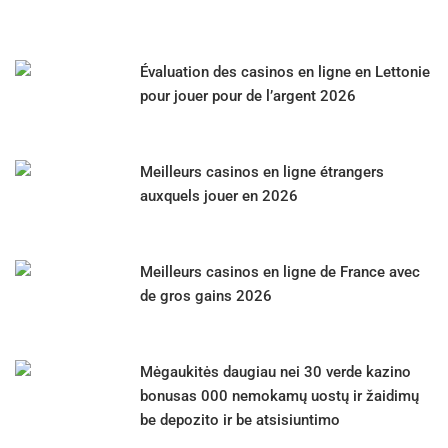
Évaluation des casinos en ligne en Lettonie
pour jouer pour de l’argent 2026
Meilleurs casinos en ligne étrangers
auxquels jouer en 2026
Meilleurs casinos en ligne de France avec
de gros gains 2026
Mėgaukitės daugiau nei 30 verde kazino
bonusas 000 nemokamų uostų ir žaidimų
be depozito ir be atsisiuntimo