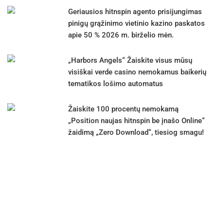
Geriausios hitnspin agento prisijungimas
pinigų grąžinimo vietinio kazino paskatos
apie 50 % 2026 m. birželio mėn.
„Harbors Angels“ Žaiskite visus mūsų
visiškai verde casino nemokamus baikerių
tematikos lošimo automatus
Žaiskite 100 procentų nemokamą
„Position naujas hitnspin be įnašo Online“
žaidimą „Zero Download“, tiesiog smagu!