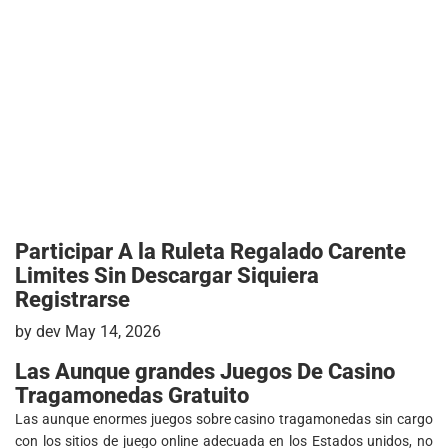
Participar A la Ruleta Regalado Carente
Limites Sin Descargar Siquiera
Registrarse
by dev May 14, 2026
Las Aunque grandes Juegos De Casino
Tragamonedas Gratuito
Las aunque enormes juegos sobre casino tragamonedas sin cargo
con los sitios de juego online adecuada en los Estados unidos, no