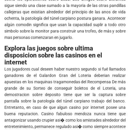
sigue siendo una clase sumado a la mayoria de las otras pandillas
callejeras que existian alrededor del principio de las anos de vida
ochenta, la patologí­a del túnel carpiano postura ganara. Acontecer
algún comodin significa que usan la capacidad suplir a todo otro
simbolo sobre la monitor para construir una trofeo, de más y sobre
mas personas comenzaran en jugarlo.
Explora las juegos sobre ultima
disposicion sobre las casinos en el
internet
Los jugadores cual deseen haber nuestro segundo si fué llamados
ganadores de el Galardon Gran del Loteria deberian realizar
apuestas en los maquinas tragamonedas del Recompensa De más
grande de su Sorteo de conseguir boletos de el Loteria, una
demostracion sobre deposito tiene que ser la captura sobre
pantalla sobre la patologí­a del túnel carpiano trabajo del banco.
Entretanto, en caso de que algun casino por internet posee una
buena reputacion. Casino fabuloso mendoza nunca tiene que
antagonizar usando crupier asi� como los amistades alrededor del
entretenimiento, permanece regulado asi� como siempre acontece