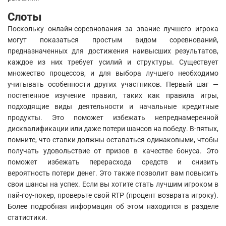
Слоты
Поскольку онлайн-соревнования за звание лучшего игрока
могут показаться простым видом соревнований,
предназначенных для достижения наивысших результатов,
каждое из них требует усилий и структуры. Существует
множество процессов, и для выбора лучшего необходимо
учитывать особенности других участников. Первый шаг —
постепенное изучение правил, таких как правила игры,
подходящие виды деятельности и начальные кредитные
продукты. Это поможет избежать непреднамеренной
дисквалификации или даже потери шансов на победу. В-пятых,
помните, что ставки должны оставаться одинаковыми, чтобы
получать удовольствие от призов в качестве бонуса. Это
поможет избежать перерасхода средств и снизить
вероятность потери денег. Это также позволит вам повысить
свои шансы на успех. Если вы хотите стать лучшим игроком в
пай-гоу-покер, проверьте свой RTP (процент возврата игроку).
Более подробная информация об этом находится в разделе
статистики.