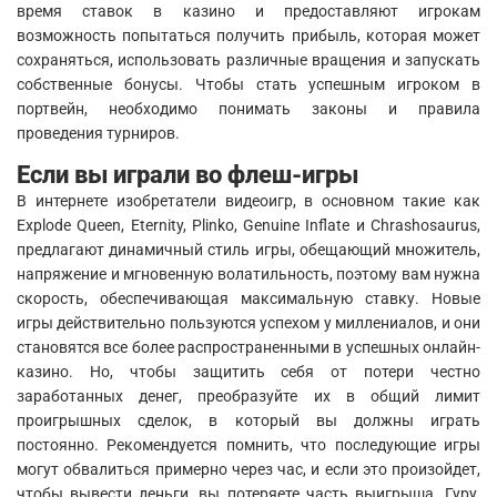
время ставок в казино и предоставляют игрокам
возможность попытаться получить прибыль, которая может
сохраняться, использовать различные вращения и запускать
собственные бонусы. Чтобы стать успешным игроком в
портвейн, необходимо понимать законы и правила
проведения турниров.
Если вы играли во флеш-игры
В интернете изобретатели видеоигр, в основном такие как
Explode Queen, Eternity, Plinko, Genuine Inflate и Chrashosaurus,
предлагают динамичный стиль игры, обещающий множитель,
напряжение и мгновенную волатильность, поэтому вам нужна
скорость, обеспечивающая максимальную ставку. Новые
игры действительно пользуются успехом у миллениалов, и они
становятся все более распространенными в успешных онлайн-
казино. Но, чтобы защитить себя от потери честно
заработанных денег, преобразуйте их в общий лимит
проигрышных сделок, в который вы должны играть
постоянно. Рекомендуется помнить, что последующие игры
могут обвалиться примерно через час, и если это произойдет,
чтобы вывести деньги, вы потеряете часть выигрыша. Гуру,