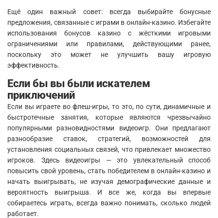
Ещё один важный совет: всегда выбирайте бонусные
предложения, связанные с играми в онлайн-казино. Избегайте
использования бонусов казино с жёсткими игровыми
ограничениями или правилами, действующими ранее,
поскольку это может не улучшить вашу игровую
эффективность.
Если бы вы были искателем
приключений
Если вы играете во флеш-игры, то это, по сути, динамичные и
быстротечные занятия, которые являются чрезвычайно
популярными разновидностями видеоигр. Они предлагают
разнообразие ставок, стратегий, возможностей для
установления социальных связей, что привлекает множество
игроков. Здесь видеоигры — это увлекательный способ
повысить свой уровень, стать победителем в онлайн-казино и
начать выигрывать, не изучая демографические данные и
вероятность выигрыша. И все же, когда вы впервые
собираетесь играть, всегда важно понимать, сколько людей
работает.