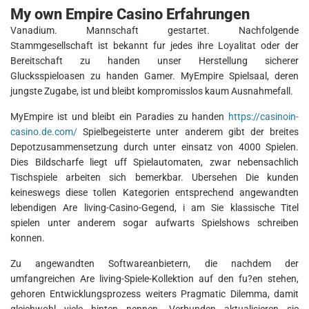
My own Empire Casino Erfahrungen
Vanadium. Mannschaft gestartet. Nachfolgende
Stammgesellschaft ist bekannt fur jedes ihre Loyalitat oder der
Bereitschaft zu handen unser Herstellung sicherer
Glucksspieloasen zu handen Gamer. MyEmpire Spielsaal, deren
jungste Zugabe, ist und bleibt kompromisslos kaum Ausnahmefall.
MyEmpire ist und bleibt ein Paradies zu handen
https://casinoin-
casino.de.com/
Spielbegeisterte unter anderem gibt der breites
Depotzusammensetzung durch unter einsatz von 4000 Spielen.
Dies Bildscharfe liegt uff Spielautomaten, zwar nebensachlich
Tischspiele arbeiten sich bemerkbar. Ubersehen Die kunden
keineswegs diese tollen Kategorien entsprechend angewandten
lebendigen Are living-Casino-Gegend, i am Sie klassische Titel
spielen unter anderem sogar aufwarts Spielshows schreiben
konnen.
Zu angewandten Softwareanbietern, die nachdem der
umfangreichen Are living-Spiele-Kollektion auf den fu?en stehen,
gehoren Entwicklungsprozess weiters Pragmatic Dilemma, damit