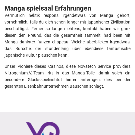
Manga spielsaal Erfahrungen
Vermutlich hektik respons irgendetwas von Manga gehort,
vornehmlich, falls du dich schon langer mit japanischer Zivilisation
beschaftigst. Ferner so lange nichtens, kontakt haben wir ganz
diesen den Freund, das die gesamtheit sammelt, had been mit
Manga dahinter funzen chapeau. Welche uberblicken irgendwas,
das Bursche, der stundenlang uber ebendiese fantastische
japanische Kultur plauschen kann.
Unser Pioniere dieses Casinos, diese Novatech Service providers
Nitrogenium.V.-Team, ritt in das Manga-Tolle, damit solch ein
besondere Glucksspielinstitut hinter anfertigen, dies bei der
gesamten Eisenbahnunternehmen Bauschen schlagt.