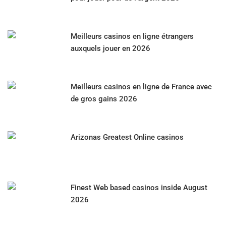
Meilleurs casinos en ligne étrangers
auxquels jouer en 2026
Meilleurs casinos en ligne de France avec
de gros gains 2026
Arizonas Greatest Online casinos
Finest Web based casinos inside August
2026