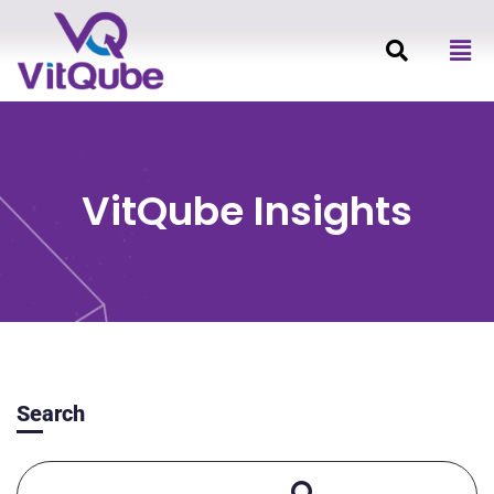
VitQube Insights
Search