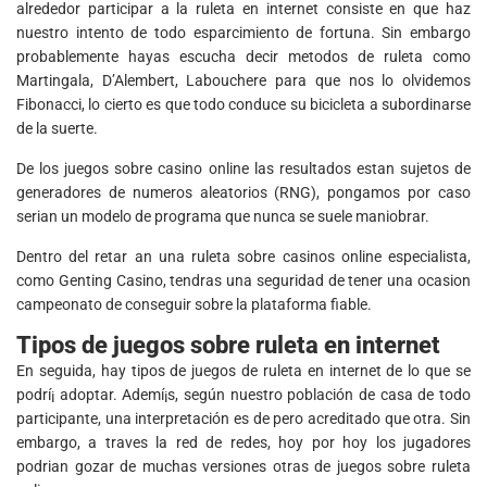
alrededor participar a la ruleta en internet consiste en que haz
nuestro intento de todo esparcimiento de fortuna. Sin embargo
probablemente hayas escucha decir metodos de ruleta como
Martingala, D’Alembert, Labouchere para que nos lo olvidemos
Fibonacci, lo cierto es que todo conduce su bicicleta a subordinarse
de la suerte.
De los juegos sobre casino online las resultados estan sujetos de
generadores de numeros aleatorios (RNG), pongamos por caso
serian un modelo de programa que nunca se suele maniobrar.
Dentro del retar an una ruleta sobre casinos online especialista,
como Genting Casino, tendras una seguridad de tener una ocasion
campeonato de conseguir sobre la plataforma fiable.
Tipos de juegos sobre ruleta en internet
En seguida, hay tipos de juegos de ruleta en internet de lo que se
podrí¡ adoptar. Ademí¡s, según nuestro población de casa de todo
participante, una interpretación es de pero acreditado que otra. Sin
embargo, a traves la red de redes, hoy por hoy los jugadores
podrian gozar de muchas versiones otras de juegos sobre ruleta