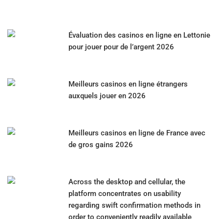
Évaluation des casinos en ligne en Lettonie
pour jouer pour de l’argent 2026
Meilleurs casinos en ligne étrangers
auxquels jouer en 2026
Meilleurs casinos en ligne de France avec
de gros gains 2026
Across the desktop and cellular, the
platform concentrates on usability
regarding swift confirmation methods in
order to conveniently readily available