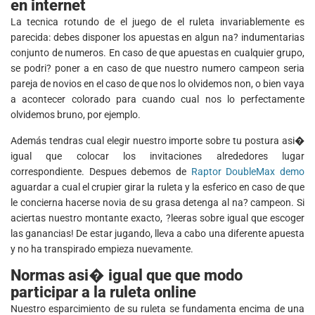
en internet
La tecnica rotundo de el juego de el ruleta invariablemente es
parecida: debes disponer los apuestas en algun na? indumentarias
conjunto de numeros. En caso de que apuestas en cualquier grupo,
se podri? poner a en caso de que nuestro numero campeon seria
pareja de novios en el caso de que nos lo olvidemos non, o bien vaya
a acontecer colorado para cuando cual nos lo perfectamente
olvidemos bruno, por ejemplo.
Además tendras cual elegir nuestro importe sobre tu postura asi�
igual que colocar los invitaciones alrededores lugar
correspondiente. Despues debemos de
Raptor DoubleMax demo
aguardar a cual el crupier girar la ruleta y la esferico en caso de que
le concierna hacerse novia de su grasa detenga al na? campeon. Si
aciertas nuestro montante exacto, ?leeras sobre igual que escoger
las ganancias! De estar jugando, lleva a cabo una diferente apuesta
y no ha transpirado empieza nuevamente.
Normas asi� igual que que modo
participar a la ruleta online
Nuestro esparcimiento de su ruleta se fundamenta encima de una