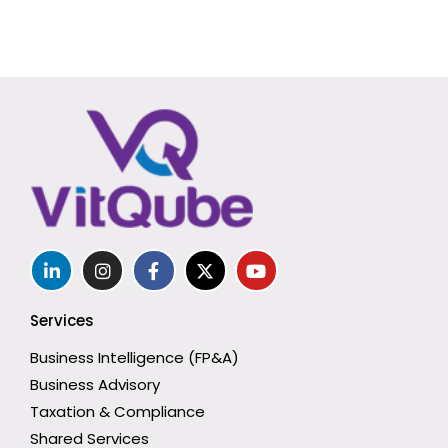
Services
Business Intelligence (FP&A)
Business Advisory
Taxation & Compliance
Shared Services