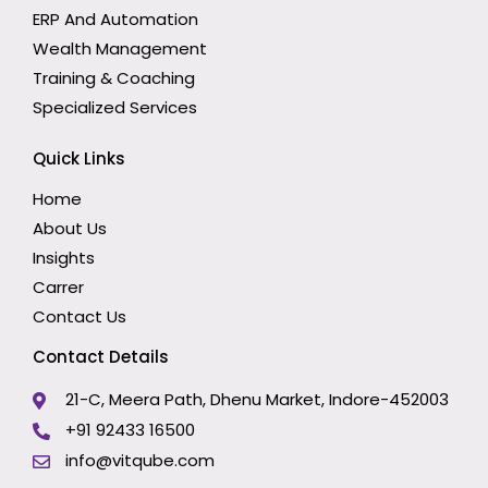
ERP And Automation
Wealth Management
Training & Coaching
Specialized Services
Quick Links
Home
About Us
Insights
Carrer
Contact Us
Contact Details
21-C, Meera Path, Dhenu Market, Indore-452003
+91 92433 16500
info@vitqube.com