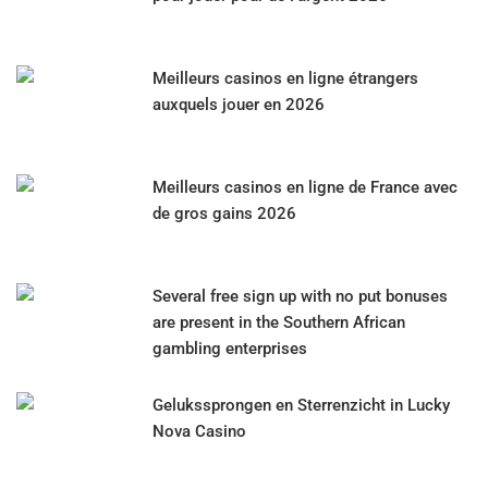
Meilleurs casinos en ligne étrangers
auxquels jouer en 2026
Meilleurs casinos en ligne de France avec
de gros gains 2026
Several free sign up with no put bonuses
are present in the Southern African
gambling enterprises
Gelukssprongen en Sterrenzicht in Lucky
Nova Casino