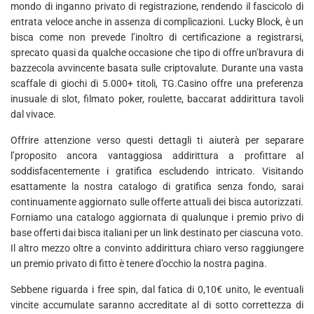
mondo di inganno privato di registrazione, rendendo il fascicolo di
entrata veloce anche in assenza di complicazioni. Lucky Block, è un
bisca come non prevede l’inoltro di certificazione a registrarsi,
sprecato quasi da qualche occasione che tipo di offre un’bravura di
bazzecola avvincente basata sulle criptovalute. Durante una vasta
scaffale di giochi di 5.000+ titoli, TG.Casino offre una preferenza
inusuale di slot, filmato poker, roulette, baccarat addirittura tavoli
dal vivace.
Offrire attenzione verso questi dettagli ti aiuterà per separare
l’proposito ancora vantaggiosa addirittura a profittare al
soddisfacentemente i gratifica escludendo intricato. Visitando
esattamente la nostra catalogo di gratifica senza fondo, sarai
continuamente aggiornato sulle offerte attuali dei bisca autorizzati.
Forniamo una catalogo aggiornata di qualunque i premio privo di
base offerti dai bisca italiani per un link destinato per ciascuna voto.
Il altro mezzo oltre a convinto addirittura chiaro verso raggiungere
un premio privato di fitto è tenere d’occhio la nostra pagina.
Sebbene riguarda i free spin, dal fatica di 0,10€ unito, le eventuali
vincite accumulate saranno accreditate al di sotto correttezza di