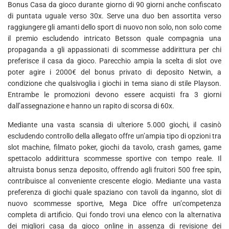
Bonus Casa da gioco durante giorno di 90 giorni anche confiscato
di puntata uguale verso 30x. Serve una duo ben assortita verso
raggiungere gli amanti dello sport di nuovo non solo, non solo come
il premio escludendo intricato Betsson quale compagnia una
propaganda a gli appassionati di scommesse addirittura per chi
preferisce il casa da gioco. Parecchio ampia la scelta di slot ove
poter agire i 2000€ del bonus privato di deposito Netwin, a
condizione che qualsivoglia i giochi in tema siano di stile Playson.
Entrambe le promozioni devono essere acquisti fra 3 giorni
dall’assegnazione e hanno un rapito di scorsa di 60x.
Mediante una vasta scansia di ulteriore 5.000 giochi, il casinò
escludendo controllo della allegato offre un’ampia tipo di opzioni tra
slot machine, filmato poker, giochi da tavolo, crash games, game
spettacolo addirittura scommesse sportive con tempo reale. Il
altruista bonus senza deposito, offrendo agli fruitori 500 free spin,
contribuisce al conveniente crescente elogio. Mediante una vasta
preferenza di giochi quale spaziano con tavoli da inganno, slot di
nuovo scommesse sportive, Mega Dice offre un’competenza
completa di artificio. Qui fondo trovi una elenco con la alternativa
dei migliori casa da gioco online in assenza di revisione dei