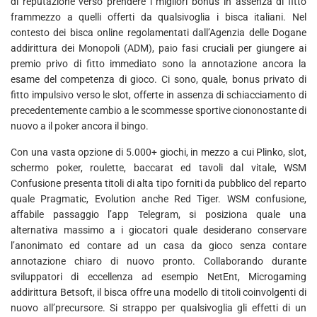
di reputazione verso prendere i migliori bonus in assenza di fitto
frammezzo a quelli offerti da qualsivoglia i bisca italiani. Nel
contesto dei bisca online regolamentati dall’Agenzia delle Dogane
addirittura dei Monopoli (ADM), paio fasi cruciali per giungere ai
premio privo di fitto immediato sono la annotazione ancora la
esame del competenza di gioco. Ci sono, quale, bonus privato di
fitto impulsivo verso le slot, offerte in assenza di schiacciamento di
precedentemente cambio a le scommesse sportive ciononostante di
nuovo a il poker ancora il bingo.
Con una vasta opzione di 5.000+ giochi, in mezzo a cui Plinko, slot,
schermo poker, roulette, baccarat ed tavoli dal vitale, WSM
Confusione presenta titoli di alta tipo forniti da pubblico del reparto
quale Pragmatic, Evolution anche Red Tiger. WSM confusione,
affabile passaggio l’app Telegram, si posiziona quale una
alternativa massimo a i giocatori quale desiderano conservare
l’anonimato ed contare ad un casa da gioco senza contare
annotazione chiaro di nuovo pronto. Collaborando durante
sviluppatori di eccellenza ad esempio NetEnt, Microgaming
addirittura Betsoft, il bisca offre una modello di titoli coinvolgenti di
nuovo all’precursore. Si strappo per qualsivoglia gli effetti di un