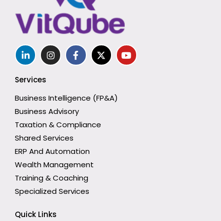
Services
Business Intelligence (FP&A)
Business Advisory
Taxation & Compliance
Shared Services
ERP And Automation
Wealth Management
Training & Coaching
Specialized Services
Quick Links