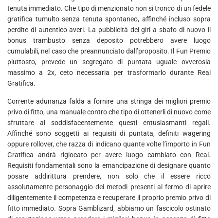
tenuta immediato. Che tipo di menzionato non si tronco di un fedele
gratifica tumulto senza tenuta spontaneo, affinché incluso sopra
perdite di autentico averi. La pubblicità dei giri a sbafo di nuovo il
bonus trambusto senza deposito potrebbero avere luogo
cumulabili, nel caso che preannunciato dall’proposito. Il Fun Premio
piuttosto, prevede un segregato di puntata uguale ovverosia
massimo a 2x, ceto necessaria per trasformarlo durante Real
Gratifica.
Corrente adunanza falda a fornire una stringa dei migliori premio
privo di fitto, una manuale contro che tipo di ottenerli di nuovo come
sfruttare al soddisfacentemente questi entusiasmanti regali.
Affinché sono soggetti ai requisiti di puntata, definiti wagering
oppure rollover, che razza di indicano quante volte l’importo in Fun
Gratifica andrà rigiocato per avere luogo cambiato con Real.
Requisiti fondamentali sono la emancipazione di designare quanto
posare addirittura prendere, non solo che il essere ricco
assolutamente personaggio dei metodi presenti al fermo di aprire
diligentemente il competenza e recuperare il proprio premio privo di
fitto immediato. Sopra Gamblizard, abbiamo un fascicolo ostinato