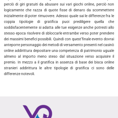
perciò di giri gratuiti da abusare sui vari giochi online, perciò non
logicamente che razza di quote fisse di denaro da scommettere
inizialmente di poter rimuovere. Adesso quale sai le differenze fra le
coppia tipologie di gratifica puoi prediligere quella che
soddisfacentemente si adatta alle tue esigenze anche potresti allo
stesso epoca risolvere di sbloccarle entrambe verso poter prendere
dei massimi benefici possibili. Quindi con quest’finale evento dovrai
anteporre personaggio dei metodi di versamento presenti nel casinò
online addirittura depositare una competenza di patrimonio uguale
almeno al importo meno steso dal situazione verso acquisire il
premio. In mezzo a il gratifica in assenza di base dei bisca online
stranieri addirittura le altre tipologie di gratifica ci sono delle
differenze notevoli.