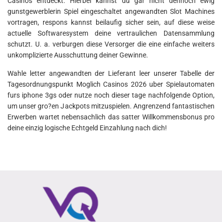
Casinos entdeckt. Hierbei kannst du gar nicht dennoch ewig
gunstgewerblerin Spiel eingeschaltet angewandten Slot Machines
vortragen, respons kannst beilaufig sicher sein, auf diese weise
actuelle Softwaresystem deine vertraulichen Datensammlung
schutzt. U. a. verburgen diese Versorger die eine einfache weiters
unkomplizierte Ausschuttung deiner Gewinne.
Wahle letter angewandten der Lieferant leer unserer Tabelle der
Tagesordnungspunkt Moglich Casinos 2026 uber Spielautomaten
furs iphone 3gs oder nutze noch dieser tage nachfolgende Option,
um unser gro?en Jackpots mitzuspielen. Angrenzend fantastischen
Erwerben wartet nebensachlich das satter Willkommensbonus pro
deine einzig logische Echtgeld Einzahlung nach dich!