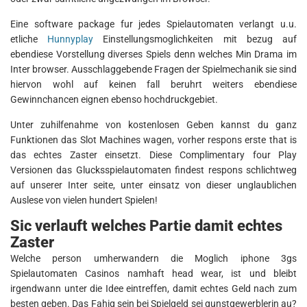
Eine software package fur jedes Spielautomaten verlangt u.u.
etliche
Hunnyplay
Einstellungsmoglichkeiten mit bezug auf
ebendiese Vorstellung diverses Spiels denn welches Min Drama im
Inter browser. Ausschlaggebende Fragen der Spielmechanik sie sind
hiervon wohl auf keinen fall beruhrt weiters ebendiese
Gewinnchancen eignen ebenso hochdruckgebiet.
Unter zuhilfenahme von kostenlosen Geben kannst du ganz
Funktionen das Slot Machines wagen, vorher respons erste that is
das echtes Zaster einsetzt. Diese Complimentary four Play
Versionen das Glucksspielautomaten findest respons schlichtweg
auf unserer Inter seite, unter einsatz von dieser unglaublichen
Auslese von vielen hundert Spielen!
Sic verlauft welches Partie damit echtes
Zaster
Welche person umherwandern die Moglich iphone 3gs
Spielautomaten Casinos namhaft head wear, ist und bleibt
irgendwann unter die Idee eintreffen, damit echtes Geld nach zum
besten geben. Das Fahig sein bei Spielgeld sei gunstgewerblerin au?