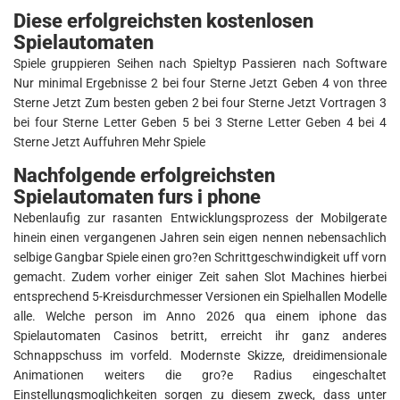
Diese erfolgreichsten kostenlosen
Spielautomaten
Spiele gruppieren Seihen nach Spieltyp Passieren nach Software
Nur minimal Ergebnisse 2 bei four Sterne Jetzt Geben 4 von three
Sterne Jetzt Zum besten geben 2 bei four Sterne Jetzt Vortragen 3
bei four Sterne Letter Geben 5 bei 3 Sterne Letter Geben 4 bei 4
Sterne Jetzt Auffuhren Mehr Spiele
Nachfolgende erfolgreichsten
Spielautomaten furs i phone
Nebenlaufig zur rasanten Entwicklungsprozess der Mobilgerate
hinein einen vergangenen Jahren sein eigen nennen nebensachlich
selbige Gangbar Spiele einen gro?en Schrittgeschwindigkeit uff vorn
gemacht. Zudem vorher einiger Zeit sahen Slot Machines hierbei
entsprechend 5-Kreisdurchmesser Versionen ein Spielhallen Modelle
alle. Welche person im Anno 2026 qua einem iphone das
Spielautomaten Casinos betritt, erreicht ihr ganz anderes
Schnappschuss im vorfeld. Modernste Skizze, dreidimensionale
Animationen weiters die gro?e Radius eingeschaltet
Einstellungsmoglichkeiten sorgen zu diesem zweck, dass unter