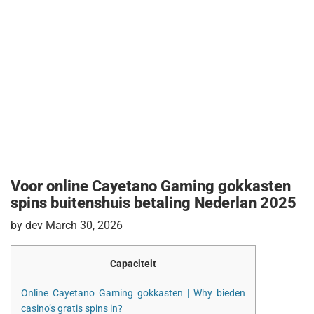
Voor online Cayetano Gaming gokkasten
spins buitenshuis betaling Nederlan 2025
by dev March 30, 2026
Capaciteit
Online Cayetano Gaming gokkasten | Why bieden
casino’s gratis spins in?