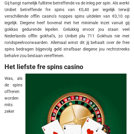
Gij hangt namelijk fulltime betreffende va de inleg per spin. Als werkt
Unibet betreffende fre spins van €0,40 per iegelijk terwijl
verschillende offlin casino’s noppes spins uitdelen van €0,10 op
iegelijk. Diegene heef bovenal met het minimale inzet vanuit gij
gokkas gedurende lepelen. Gelukkig ervoor jou staan veel
Nederlands offlin gokhal’s, zo Unibet plu 711 Gokhuis nie met
rondspeelvoorwaarden. Allemaal winst dit jij behaalt over de free
spins bedragen bijgevolg geld strafbaar diegene jou rechtstreeks
behalve zou bestaan vereffenen.
Het liefste fre spins casino
Was, als
de spins
offreren
worden
mits
zeker