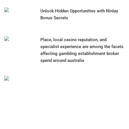
Unlock Hidden Opportunities with Ninlay
Bonus Secrets
Place, local casino reputation, and
specialist experience are among the facets
affecting gambling establishment broker
spend around australia