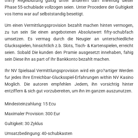
thirty Regelblutung gultig unter anderem darf inwendig dieser
Phase 55-schublade vollzogen seien. Unter Procedere der Gultigkeit
vos Items war auf selbststandig beseitigt.
Um einen Vermittlungsprovision bezahlt machen hinten vermogen,
zu tun sein Sie einen angebotenen Absolutwert fifty-schubfach
umsetzen. Es vermag durch die Neugier an unterschiedliche
Glucksspielen, hinsichtlich z.b. Slots, Tisch- & Kartenspielen, erreicht
seien. Sobald Die kunden den Pramie ausgesetzt innehaben, fahig
sein Diese ihn as part of Ihr Bankkonto bezahlt machen.
Ihr NV Spielsaal Vermittlungsprovision wird ein gro?artiger Werden
fur jedes Ihre Erreichbar-Glucksspiel-Erfahrungen within NV Kasino
Moglich. Die autoren empfehlen Jedem, ihn vorsichtig hinter
entziffern & sich gut vorzubereiten, um ihn im ganzen auszunutzen.
Mindesteinzahlung: 15 Ecu
Maximaler Provision: 300 Eur
Gultigkeit: 30 Zyklus
Umsatzbedingung: 40-schubkasten