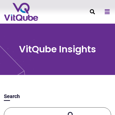
VitQube Insights
Search