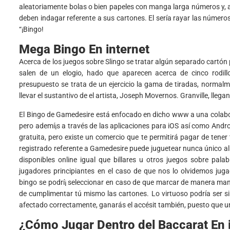
aleatoriamente bolas o bien papeles con manga larga números y, a
deben indagar referente a sus cartones. El serí­a rayar las número
“¡Bingo!
Mega Bingo En internet
Acerca de los juegos sobre Slingo se tratar algún separado cartón
salen de un elogio, hado que aparecen acerca de cinco rodill
presupuesto se trata de un ejercicio la gama de tiradas, normalm
llevar el sustantivo de el artista, Joseph Movernos. Granville, lle
El Bingo de Gamedesire está enfocado en dicho www a una colabora
pero ademí¡s a través de las aplicaciones para iOS así­ como Andr
gratuita, pero existe un comercio que te permitirá pagar de tener t
registrado referente a Gamedesire puede juguetear nunca único al
disponibles online igual que billares u otros juegos sobre pala
jugadores principiantes en el caso de que nos lo olvidemos j
bingo se podrí¡ seleccionar en caso de que marcar de manera ma
de cumplimentar tú mismo las cartones. Lo virtuoso podrí­a ser si 
afectado correctamente, ganarás el accésit también, puesto que un
¿Cómo Jugar Dentro del Baccarat En 