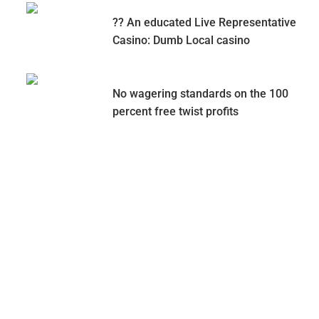
?? An educated Live Representative
Casino: Dumb Local casino
No wagering standards on the 100
percent free twist profits