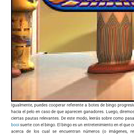
Igualmente, puedes cooperar referente a botes de bingo progres
hacia el pelo en caso de que aparecen ganadores. Luego, diremos 
ciertas pautas relevantes. De este modo, leerás sobre como pa
booi
suerte con el bingo. El bingo es un entretenimiento en el que
acerca de los cual se encuentran números (o imágenes, ref