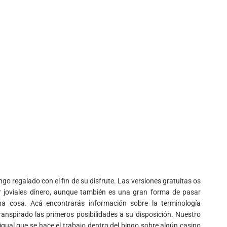
go regalado con el fin de su disfrute. Las versiones gratuitas os
ar joviales dinero, aunque también es una gran forma de pasar
na cosa. Acá encontrarás información sobre la terminología
ranspirado las primeros posibilidades a su disposición.
Nuestro
 igual que se hace el trabajo dentro del bingo sobre algún casino