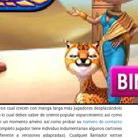
ivos cual crecen con manga larga más jugadores desplazándolo
lo cual debes saber de oriente popular esparcimiento así­ como
sar un momento ameno así­ como probar su
número de contacto
 completo jugador tiene individuo indumentarias algunos cartones
erente a versiones adaptadas). Cualquier llamador extrae