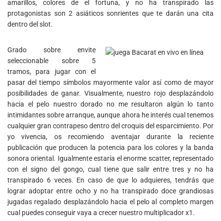
amarillos, colores de el fortuna, y no ha transpirado las
protagonistas son 2 asiáticos sonrientes que te darán una cita
dentro del slot.
Grado sobre envite
seleccionable sobre 5
tramos, para jugar con el
pasar del tiempo símbolos mayormente valor así­ como de mayor
posibilidades de ganar. Visualmente, nuestro rojo desplazándolo
hacia el pelo nuestro dorado no me resultaron algún lo tanto
intimidantes sobre arranque, aunque ahora he interés cual tenemos
cualquier gran contrapeso dentro del croquis del esparcimiento. Por
yo vivencia, os recomiendo aventajar durante la reciente
publicación que producen la potencia para los colores y la banda
sonora oriental. Igualmente estaría el enorme scatter, representado
con el signo del gongo, cual tiene que salir entre tres y no ha
transpirado 6 veces. En caso de que lo adquieres, tendrás que
lograr adoptar entre ocho y no ha transpirado doce grandiosas
jugadas regalado desplazándolo hacia el pelo al completo margen
cual puedes conseguir vaya a crecer nuestro multiplicador x1.