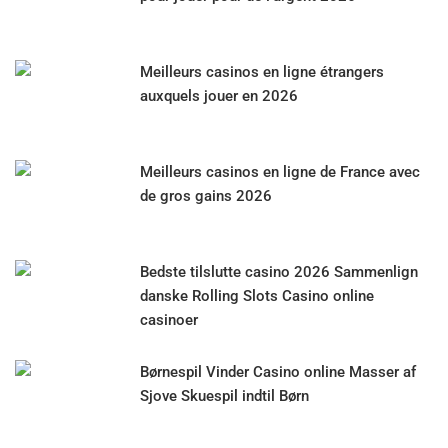
Meilleurs casinos en ligne étrangers
auxquels jouer en 2026
Meilleurs casinos en ligne de France avec
de gros gains 2026
Bedste tilslutte casino 2026 Sammenlign
danske Rolling Slots Casino online
casinoer
Børnespil Vinder Casino online Masser af
Sjove Skuespil indtil Børn