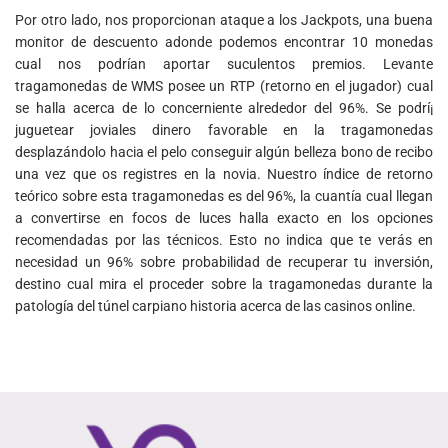
Por otro lado, nos proporcionan ataque a los Jackpots, una buena
monitor de descuento adonde podemos encontrar 10 monedas
cual nos podrían aportar suculentos premios. Levante
tragamonedas de WMS posee un RTP (retorno en el jugador) cual
se halla acerca de lo concerniente alrededor del 96%. Se podrí¡
juguetear joviales dinero favorable en la tragamonedas
desplazándolo hacia el pelo conseguir algún belleza bono de recibo
una vez que os registres en la novia. Nuestro índice de retorno
teórico sobre esta tragamonedas es del 96%, la cuantí­a cual llegan
a convertirse en focos de luces halla exacto en los opciones
recomendadas por las técnicos. Esto no indica que te verás en
necesidad un 96% sobre probabilidad de recuperar tu inversión,
destino cual mira el proceder sobre la tragamonedas durante la
patologí­a del túnel carpiano historia acerca de las casinos online.