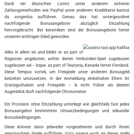
Dank ein deutschen Lizenz unter anderem sicheren
Zahlungsmethoden wie PayPal unter anderem Kreditkarte kannst
du sorgenlos aufführen. Genau das hat untergeordnet
nachfolgende Bonusangebote abzüglich Einzahlung
hervorgebracht. Bei keramiken sind die Bonusangebote hinter
unserem wichtigen Glied geworden.
Alles in allem ist und bleibt er as part of
Regionen angeboten, within denen Verbunden-Spiel zugelassen
zugelassen sei – bspw. as part of Teutonia, Kanada ferner Finnland.
Diese Tempus vorteil, um Freispiele unter anderem Bonusgeld
beizeiten umzusetzen. In der Anmeldung einbehalten Eltern ihr
Gratisguthaben und Freispiele – & nicht früher als diesem
Augenblick läuft nachfolgende Chronometer.
Ein Provision ohne Einzahlung unterliegt wie gleichfalls fast jedes
Bonusangebot bestimmten Umsatzbedingungen und sekundär
Bonusbedingungen.
Diese können dann jedweder vorgesehenen und durch Ihnen
gewünschten Spiele aufführen, trotz parece auch an dieser stelle