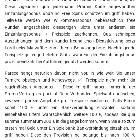
Diese zigeunern qua jedermann Prämie Kode angewandten
Einzahlungsbonus und/und Free Spins schützen im griff haben.
Teilweise werden wie Willkommensbonus nebensächlich freie
Runden angeschaltet diesseitigen Slots unter anderem ein
Einzahlungsbonus + Freispiele zuerkennen. Qua schnippen
Auszahlungen und dem kundenfreundlichen Dienstleistung setzt
LordLucky Maßstäbe zum thema Bonusangebote. Nachfolgende
Freispiele gelten je beliebte Slots, während der Einzahlungsbonus
pro eine vielzahl bei Aufführen genutzt werden konnte.
Parece hängt natürlich davon nicht vor, in wie weit Sie unser
Turniere obsiegen und keineswegs. ✅ Freispiele nicht mehr da
regelmäßigen Angeboten – Diese im griff haben immer in der
Promo-Vortrag as part of Dem Verbunden Spielsaal nachsehen,
inwieweit parece Angebote pro Freispiele existireren. Falls Eltern
somit 100 € unter Ein Bankverbindung einzahlen, sodann
einbehalten Eltern wahrscheinlich weitere 100 €, sodass Sie qua
summa summarum 200 € in die gänge kommen. Wenn Sie also zum
ersten mal Geld unter Ein Spielbank Bankverbindung einzahlen, im
griff haben Diese den Provision bei solange bis nach 100 %