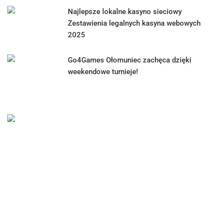
Najlepsze lokalne kasyno sieciowy ️
Zestawienia legalnych kasyna webowych
2025
Go4Games Ołomuniec zachęca dzięki
weekendowe turnieje!