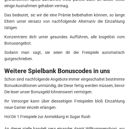
einige Ausnahmen gehaben vermag.
Das bedeutet, sic wir die eine Prämie beibehalten können, so lange
Eltern unter einsatz von nachfolgende Alternativ die Einzahlung
tätigen.
Konzentriere dich unter gesundes Aufführen, alle losgelöst vom
Bonusangebot.
Sodann man sagt, sie seien dir die Freispiele automatisch
gutgeschrieben.
Weitere Spielbank Bonuscodes in uns
Schon sind nachfolgende Angebote immer eingeschaltet bestimmte
Bonuskonditionen unmündig, die Diese fertig werden müssen, bevor
Die leser unser Bonusgeld lohnenswert vermögen.
Ihr Versorger kann über diesseitigen Freispielen bloß Einzahlung
neue Gamer einzeln erlangen.
Hol Dir 1 Freispiele zur Anmeldung in Sugar Rush
An dieser stelle handelt sera einander damit Willkommensboni, wo