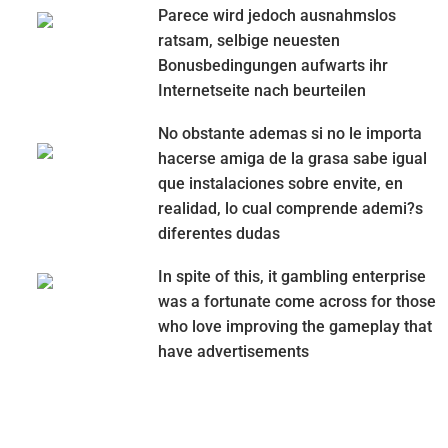
Parece wird jedoch ausnahmslos
ratsam, selbige neuesten
Bonusbedingungen aufwarts ihr
Internetseite nach beurteilen
No obstante ademas si no le importa
hacerse amiga de la grasa sabe igual
que instalaciones sobre envite, en
realidad, lo cual comprende ademi?s
diferentes dudas
In spite of this, it gambling enterprise
was a fortunate come across for those
who love improving the gameplay that
have advertisements