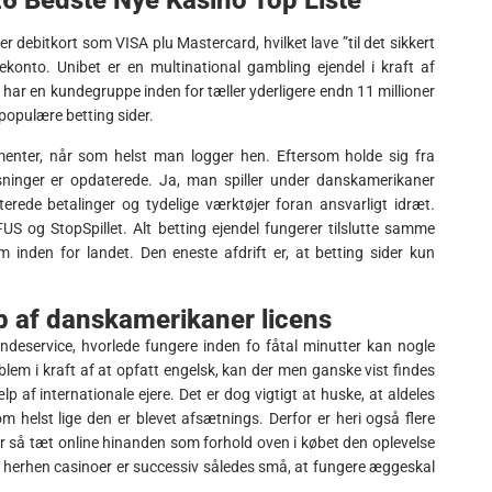
6 Bedste Nye Kasino Top Liste
er debitkort som VISA plu Mastercard, hvilket lave ”til det sikkert
lekonto. Unibet er en multinational gambling ejendel i kraft af
a har en kundegruppe inden for tæller yderligere endn 11 millioner
 populære betting sider.
enter, når som helst man logger hen. Eftersom holde sig fra
ysninger er opdaterede. Ja, man spiller under danskamerikaner
terede betalinger og tydelige værktøjer foran ansvarligt idræt.
 og StopSpillet. Alt betting ejendel fungerer tilslutte samme
 inden for landet. Den eneste afdrift er, at betting sider kun
lp af danskamerikaner licens
eservice, hvorlede fungere inden fo fåtal minutter kan nogle
em i kraft af at opfatt engelsk, kan der men ganske vist findes
ælp af internationale ejere. Det er dog vigtigt at huske, at aldeles
m helst lige den er blevet afsætnings. Derfor er heri også flere
er så tæt online hinanden som forhold oven i købet den oplevelse
ma herhen casinoer er successiv således små, at fungere æggeskal