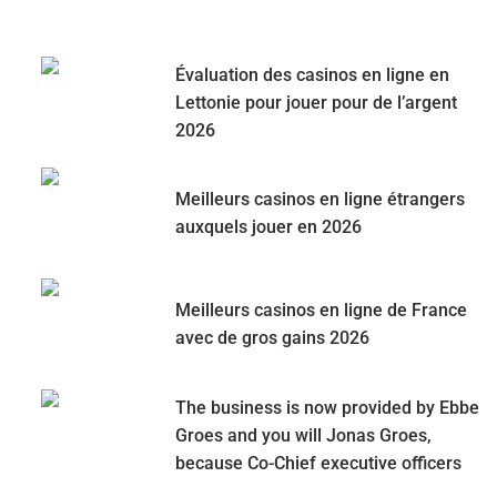
Évaluation des casinos en ligne en
Lettonie pour jouer pour de l’argent
2026
Meilleurs casinos en ligne étrangers
auxquels jouer en 2026
Meilleurs casinos en ligne de France
avec de gros gains 2026
The business is now provided by Ebbe
Groes and you will Jonas Groes,
because Co-Chief executive officers