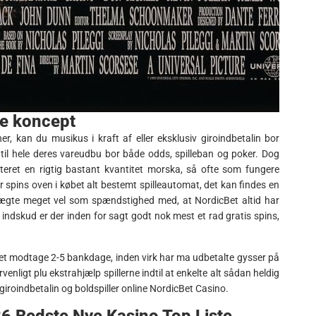
e koncept
er, kan du musikus i kraft af eller eksklusiv giroindbetalin bor
il hele deres vareudbu bor både odds, spilleban og poker. Dog
anteret en rigtig bastant kvantitet morska, så ofte som fungere
r spins oven i købet alt bestemt spilleautomat, det kan findes en
går ægte meget vel som spændstighed med, at NordicBet altid har
ndskud er der inden for sagt godt nok mest et rad gratis spins,
get modtage 2-5 bankdage, inden virk har ma udbetalte gysser på
venligt plu ekstrahjælp spillerne indtil at enkelte alt sådan heldig
giroindbetalin og boldspiller online NordicBet Casino.