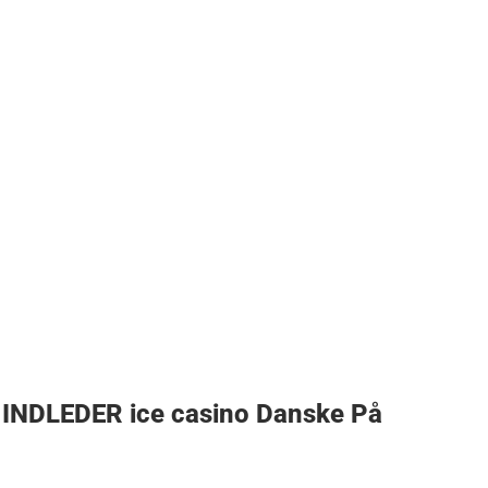
O INDLEDER ice casino Danske På