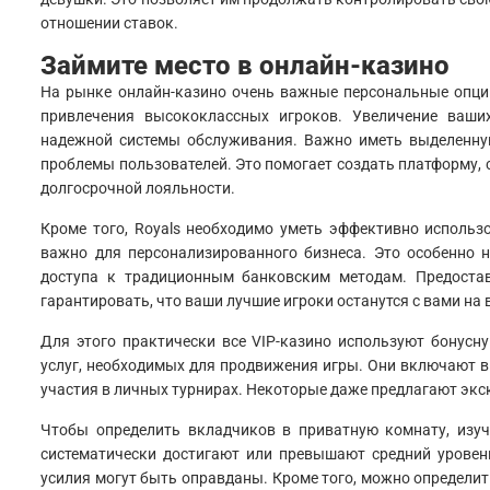
отношении ставок.
Займите место в онлайн-казино
На рынке онлайн-казино очень важные персональные опци
привлечения высококлассных игроков. Увеличение ваших
надежной системы обслуживания. Важно иметь выделенну
проблемы пользователей. Это помогает создать платформу, 
долгосрочной лояльности.
Кроме того, Royals необходимо уметь эффективно использ
важно для персонализированного бизнеса. Это особенно 
доступа к традиционным банковским методам. Предоста
гарантировать, что ваши лучшие игроки останутся с вами на 
Для этого практически все VIP-казино используют бонус
услуг, необходимых для продвижения игры. Они включают в 
участия в личных турнирах. Некоторые даже предлагают экс
Чтобы определить вкладчиков в приватную комнату, изуч
систематически достигают или превышают средний уровен
усилия могут быть оправданы. Кроме того, можно определит