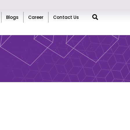
Blogs
Career
Contact Us