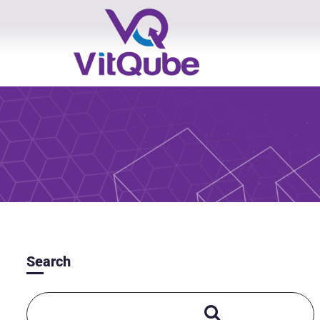
Search