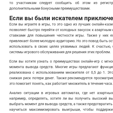
то участникам следует сообщить об этом из регистр
дополнительными бонусными преимуществами.
Если вы были искателем приключ
Если вы играете в игры, то это одно из лучших онлайн-кази
позволяет быстро перейти от холодных закусок к азартным 
ставками для повышения честности игры. Также у них е
привлекает более молодую аудиторию. Но это повод быть о
использовать в своих целях уязвимых людей. К счастью,
системы игрового обслуживания для решения этих проблем.
Если вы хотите узнать о преимуществах онлайн-игр с мг
момента вывода средств. Многие игры предлагают функци
реализована с использованием множителя от 0,5 до 1. Э
снижая риск потери денег. Также рекомендуется просматрив
это помогает понять, как работает множитель в течение часа
Анализ ситуации в игровых автоматах, где нет азартных
например, определять, хотите ли вы получить высокий 
выбрать момент для вывода средств, а также предотвратить
научиться максимизировать выигрыши, чтобы поддержи