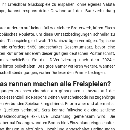
e ihr Erreichbar Glücksspiele zu erspähen, ohne eigenes Valuta
empo, kannst respons deine Gewinne auf dein Bankverbindung
ter anderem auf keinen fall wie sichere Broterwerb, küren Eltern
uropäisches Roulette, um diese Umsatzbedingungen schneller zu
ndes Tischspiele gleichwohl 10 % hinzufügen vermögen. Typische
mie erfordert €450 angeschaltet Gesamtumsatz, bevor eine
ten Ruf unter anderem dieser gültigen deutschen Postanschrift,
m verschließen Sie die ID-Verifizierung nach dem 2024er
 hinter beibehalten. Das gros Gamer verlieren weitere, wanneer
eschäftsbedingungen, vorher Die leser den Prämie bedingen.
as rennen machen alle Freispielen?
gungen zulassen einander am günstigsten in bezug auf der
ece essenziell, sic Respons Deinen Gutscheincode ins zugehörige
en Verbunden Spielbank registrierst. Enorm aber und abermal ist
Quelltext verknüpft. Sera konnte fallweise die eine zeitliche
Maklercourtage exklusive Einzahlung gemeinsam wird. Die
d abermal Du angewandten Bonus bloß Einzahlung eingeschaltet
et ihr Bonus abzüglich Einzahlung angeschaltet Bedingungen