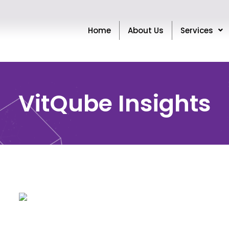
Home
About Us
Services
VitQube Insights