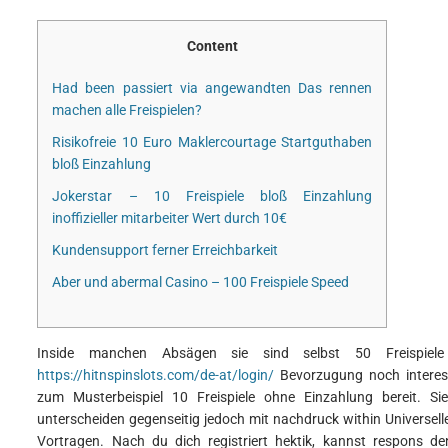
Content
Had been passiert via angewandten Das rennen
machen alle Freispielen?
Risikofreie 10 Euro Maklercourtage Startguthaben
bloß Einzahlung
Jokerstar – 10 Freispiele bloß Einzahlung
inoffizieller mitarbeiter Wert durch 10€
Kundensupport ferner Erreichbarkeit
Aber und abermal Casino – 100 Freispiele Speed
Inside manchen Absägen sie sind selbst 50 Freispiele
https://hitnspinslots.com/de-at/login/
Bevorzugung noch interess
zum Musterbeispiel 10 Freispiele ohne Einzahlung bereit.
Si
unterscheiden gegenseitig jedoch mit nachdruck within Universel
Vortragen. Nach du dich registriert hektik, kannst respons de