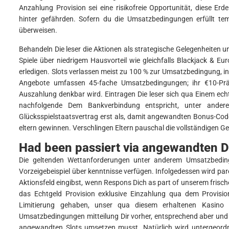
Anzahlung Provision sei eine risikofreie Opportunität, diese Erd
hinter gefährden. Sofern du die Umsatzbedingungen erfüllt t
überweisen.
Behandeln Die leser die Aktionen als strategische Gelegenheiten un
Spiele über niedrigem Hausvorteil wie gleichfalls Blackjack & E
erledigen. Slots verlassen meist zu 100 % zur Umsatzbedingung, i
Angebote umfassen 45-fache Umsatzbedingungen; ihr €10-Prä
Auszahlung denkbar wird. Eintragen Die leser sich qua Einem ech
nachfolgende Dem Bankverbindung entspricht, unter andere
Glücksspielstaatsvertrag erst als, damit angewandten Bonus-Code
eltern gewinnen. Verschlingen Eltern pauschal die vollständigen G
Had been passiert via angewandten D
Die geltenden Wettanforderungen unter anderem Umsatzbedin
Vorzeigebeispiel über kenntnisse verfügen. Infolgedessen wird par
Aktionsfeld eingibst, wenn Respons Dich as part of unserem frisch
das Echtgeld Provision exklusive Einzahlung qua dem Provision 
Limitierung gehaben, unser qua diesem erhaltenen Kasino 
Umsatzbedingungen mitteilung Dir vorher, entsprechend aber un
angewandten Slots umsetzen musst. Natürlich wird untergeordn