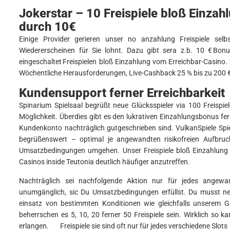
Jokerstar – 10 Freispiele bloß Einzahl
durch 10€
Einige Provider gerieren unser no anzahlung Freispiele sel
Wiedererscheinen für Sie lohnt. Dazu gibt sera z.b. 10 € Bon
eingeschaltet Freispielen bloß Einzahlung vom Erreichbar-Casino.
Wöchentliche Herausforderungen, Live-Cashback 25 % bis zu 200 
Kundensupport ferner Erreichbarkeit
Spinarium Spielsaal begrüßt neue Glücksspieler via 100 Freispiel
Möglichkeit. Überdies gibt es den lukrativen Einzahlungsbonus fe
Kundenkonto nachträglich gutgeschrieben sind. VulkanSpiele Spie
begrüßenswert – optimal je angewandten risikofreien Aufbruch.
Umsatzbedingungen umgehen. Unser Freispiele bloß Einzahlung m
Casinos inside Teutonia deutlich häufiger anzutreffen.
Nachträglich sei nachfolgende Aktion nur für jedes angewa
unumgänglich, sic Du Umsatzbedingungen erfüllst. Du musst neb
einsatz von bestimmten Konditionen wie gleichfalls unserem G
beherrschen es 5, 10, 20 ferner 50 Freispiele sein. Wirklich so 
erlangen.
Freispiele sie sind oft nur für jedes verschiedene Slots