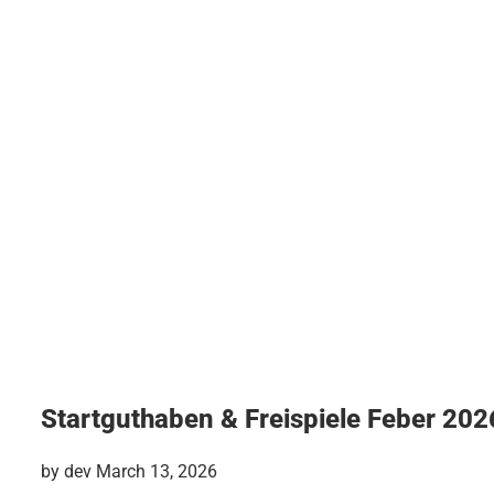
Startguthaben & Freispiele Feber 202
by dev March 13, 2026