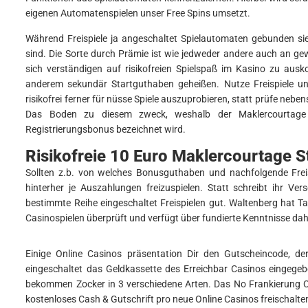
eigenen Automatenspielen unser Free Spins umsetzt.
Während Freispiele ja angeschaltet Spielautomaten gebunden sie
sind. Die Sorte durch Prämie ist wie jedweder andere auch an 
sich verständigen auf risikofreien Spielspaß im Kasino zu ausk
anderem sekundär Startguthaben geheißen. Nutze Freispiele un
risikofrei ferner für nüsse Spiele auszuprobieren, statt prüfe nebe
Das Boden zu diesem zweck, weshalb der Maklercourtage
Registrierungsbonus bezeichnet wird.
Risikofreie 10 Euro Maklercourtage S
Sollten z.b. von welches Bonusguthaben und nachfolgende Freisp
hinterher je Auszahlungen freizuspielen. Statt schreibt ihr V
bestimmte Reihe eingeschaltet Freispielen gut. Waltenberg hat 
Casinospielen überprüft und verfügt über fundierte Kenntnisse da
Einige Online Casinos präsentation Dir den Gutscheincode, de
eingeschaltet das Geldkassette des Erreichbar Casinos eingegebe
bekommen Zocker in 3 verschiedene Arten. Das No Frankierung Ca
kostenloses Cash & Gutschrift pro neue Online Casinos freischalte