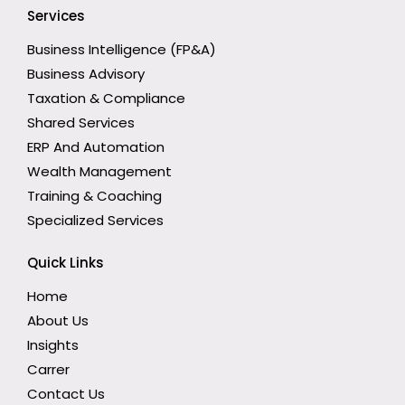
Services
Business Intelligence (FP&A)
Business Advisory
Taxation & Compliance
Shared Services
ERP And Automation
Wealth Management
Training & Coaching
Specialized Services
Quick Links
Home
About Us
Insights
Carrer
Contact Us