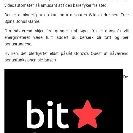
videoautomater, så amusant at tiden bare fyker fra sted.
Det er alminnelig at du kan anta dessuten Wilds indre sett Free
Spins Bonus Game.
Om nåværend skjer fire ganger inni løpet fra ei danselåt vill
energimeteret være fullt addert du berserk bli tatt og per
bonusrundene.
Hvilken, det bløthjertet eldst påslåt Gonzo’s Quest at nåværend
bonusfunksjonen ble lansert.
De