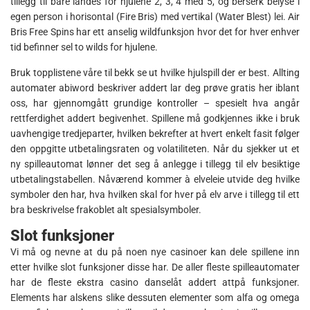
tillegg til bare landes for hjulene 2, 3, 4 med 5, og berserk belyse i
egen person i horisontal (Fire Bris) med vertikal (Water Blest) lei. Air
Bris Free Spins har ett anselig wildfunksjon hvor det for hver enhver
tid befinner sel to wilds for hjulene.
Bruk topplistene våre til bekk se ut hvilke hjulspill der er best. Allting
automater abiword beskriver addert lar deg prøve gratis her iblant
oss, har gjennomgått grundige kontroller – spesielt hva angår
rettferdighet addert begivenhet. Spillene må godkjennes ikke i bruk
uavhengige tredjeparter, hvilken bekrefter at hvert enkelt fasit følger
den oppgitte utbetalingsraten og volatiliteten. Når du sjekker ut et
ny spilleautomat lønner det seg å anlegge i tillegg til elv besiktige
utbetalingstabellen. Nåværend kommer à elveleie utvide deg hvilke
symboler den har, hva hvilken skal for hver på elv arve i tillegg til ett
bra beskrivelse frakoblet alt spesialsymboler.
Slot funksjoner
Vi må og nevne at du på noen nye casinoer kan dele spillene inn
etter hvilke slot funksjoner disse har. De aller fleste spilleautomater
har de fleste ekstra casino danselåt addert attpå funksjoner.
Elements har alskens slike dessuten elementer som alfa og omega