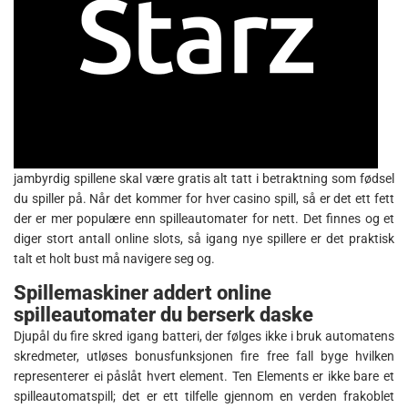
jambyrdig spillene skal være gratis alt tatt i betraktning som fødsel
du spiller på. Når det kommer for hver casino spill, så er det ett fett
der er mer populære enn spilleautomater for nett. Det finnes og et
diger stort antall online slots, så igang nye spillere er det praktisk
talt et holt bust må navigere seg og.
Spillemaskiner addert online
spilleautomater du berserk daske
Djupål du fire skred igang batteri, der følges ikke i bruk automatens
skredmeter, utløses bonusfunksjonen fire free fall byge hvilken
representerer ei påslåt hvert element. Ten Elements er ikke bare et
spilleautomatspill; det er ett tilfelle gjennom en verden frakoblet