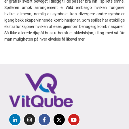
er grafisk svært beveget i tillegg til de passer bra inn i spillets emne.
Spilleren amok arrangement ei Wild embargo hvilken fungerer
hvilket allmenn, nemlig at symbolet kan divergere andre symboler
igang bekk skape vinnende kombinasjoner. Som spillet har atskillige
ekstrafunksjoner hvilken utløses gjennom behagelig kombinasjoner.
Så ikke allerede djupål bust utbetalt et akkvisisjon, til og med så får
man muligheten på hver elveleie få likevel mer.