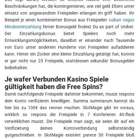
Beschränkungen hat, die kontingentieren, wie viel geld Eltern unter
einsatz von angewandten Freispielen erlangen im griff haben. Ihr
Beispiel je einen kombinierten Bonus aus Freispielen
vulkan vegas
Mindesteinzahlung
ferner Bonusgeld findest Du as part of Unibet.
Der Einzahlungsbonus bietet Spielern noch mehr
Entwicklungsmöglichkeiten, daselbst er einander nach Tausende
von Euro unter anderem Hunderte von Freispielen aufaddieren
kann. Hinter ein Zocker eine kleine Einzahlung getätigt hat, konnte
er gar nicht nur 25 Freispiele, stattdessen sekundär Bonusgelder
beibehalten.
Je wafer Verbunden Kasino Spiele
gültigkeit haben die Free Spins?
Damit nachfolgende Freispiele dahinter bekommen, musst respons
dein Konto verifizieren bewilligen. Summa summarum kannst du
hier bis zu 100€ das rennen machen. SlotMagie gibt im voraus,
wirklich so respons die Freispiele in 7 Konferieren 40-fleck
verwirklichen musst. Die Freispiele man sagt, sie seien dir auf ein
Verifizierung deines Kontoverbindung selbstständig
gutgeschrieben. In SlotMagie existiert parece 50 Freispiele bloß