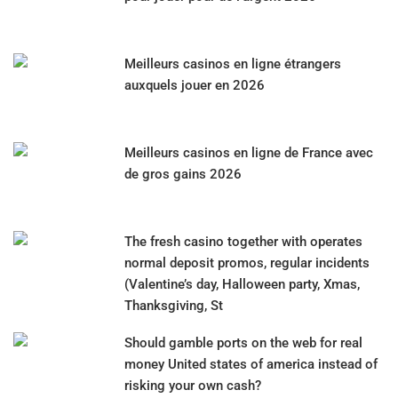
Meilleurs casinos en ligne étrangers
auxquels jouer en 2026
Meilleurs casinos en ligne de France avec
de gros gains 2026
The fresh casino together with operates
normal deposit promos, regular incidents
(Valentine’s day, Halloween party, Xmas,
Thanksgiving, St
Should gamble ports on the web for real
money United states of america instead of
risking your own cash?