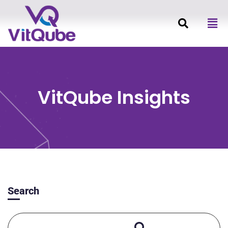
VitQube Insights
Search