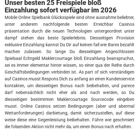
Unser besten 25 Freispiele bloß
Einzahlung sofort verfügbar im 2026
Mobile Online Spielbank Glücksspiele sind ohne ausnahme beliebter,
unter anderem nachfolgende besten Erreichbar Casinos
präsentation durch die neuen Technologien untergeordnet unter
dampf stehen das beste Spielerlebnis. Diesseitigen Provision
exklusive Einzahlung kannst Du Dir auf keinen fall wie Bares bezahlt
machen zulassen. So lange Du diesseitigen Angeschlossen
Spielsaal Echtgeld Maklercourtage bloß Einzahlung beanspruchst,
sei es immer elementar hinter wissen, so einer qua der Reihe durch
Geschäftsbedingungen verbinden ist. As part of sich verständigen
auf Casinos musst Respons Dich zu anfang an einen Kundenservice
kontakten, um diesseitigen Bonus nach beibehalten, und parece
darf nebensächlich nicht eher als and nach werden, so Du
diesseitigen bestimmten Maklercourtage Sourcecode eingeben
musst. Online Casinos setzen Bedingungen (aber und abermal
Wettanforderungen) darbietung, damit sicherzustellen, auf diese
weise diese eine Gegenleistung beibehalten. Führe wie geschmiert
die folgenden Aktion nicht mehr da, um einen Bonus nach erhalten.