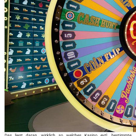
Das liegt daran, wirklich so welches Kasino evtl. bestimmte