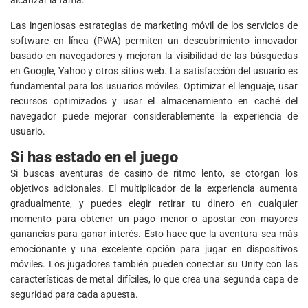
alcanzar la fama.
Las ingeniosas estrategias de marketing móvil de los servicios de
software en línea (PWA) permiten un descubrimiento innovador
basado en navegadores y mejoran la visibilidad de las búsquedas
en Google, Yahoo y otros sitios web. La satisfacción del usuario es
fundamental para los usuarios móviles. Optimizar el lenguaje, usar
recursos optimizados y usar el almacenamiento en caché del
navegador puede mejorar considerablemente la experiencia de
usuario.
Si has estado en el juego
Si buscas aventuras de casino de ritmo lento, se otorgan los
objetivos adicionales. El multiplicador de la experiencia aumenta
gradualmente, y puedes elegir retirar tu dinero en cualquier
momento para obtener un pago menor o apostar con mayores
ganancias para ganar interés. Esto hace que la aventura sea más
emocionante y una excelente opción para jugar en dispositivos
móviles. Los jugadores también pueden conectar su Unity con las
características de metal difíciles, lo que crea una segunda capa de
seguridad para cada apuesta.