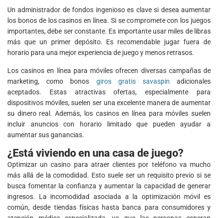
Un administrador de fondos ingenioso es clave si desea aumentar
los bonos de los casinos en línea. Si se compromete con los juegos
importantes, debe ser constante. Es importante usar miles de libras
más que un primer depósito. Es recomendable jugar fuera de
horario para una mejor experiencia de juego y menos retrasos.
Los casinos en línea para móviles ofrecen diversas campañas de
marketing, como bonos
giros gratis savaspin
adicionales
aceptados. Estas atractivas ofertas, especialmente para
dispositivos móviles, suelen ser una excelente manera de aumentar
su dinero real. Además, los casinos en línea para móviles suelen
incluir anuncios con horario limitado que pueden ayudar a
aumentar sus ganancias.
¿Está viviendo en una casa de juego?
Optimizar un casino para atraer clientes por teléfono va mucho
más allá de la comodidad. Esto suele ser un requisito previo si se
busca fomentar la confianza y aumentar la capacidad de generar
ingresos. La incomodidad asociada a la optimización móvil es
común, desde tiendas físicas hasta banca para consumidores y