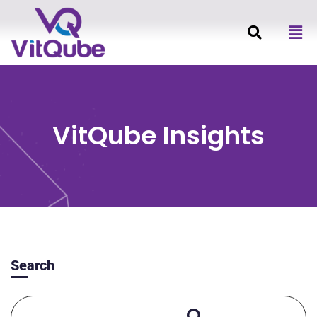
VitQube Insights
Search