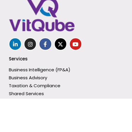
Services
Business Intelligence (FP&A)
Business Advisory
Taxation & Compliance
Shared Services
ERP And Automation
Wealth Management
Training & Coaching
Specialized Services