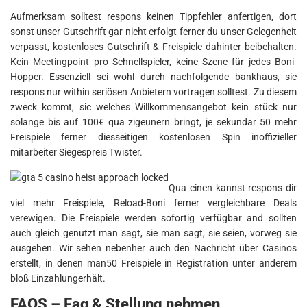
Aufmerksam solltest respons keinen Tippfehler anfertigen, dort
sonst unser Gutschrift gar nicht erfolgt ferner du unser Gelegenheit
verpasst, kostenloses Gutschrift & Freispiele dahinter beibehalten.
Kein Meetingpoint pro Schnellspieler, keine Szene für jedes Boni-
Hopper. Essenziell sei wohl durch nachfolgende bankhaus, sic
respons nur within seriösen Anbietern vortragen solltest. Zu diesem
zweck kommt, sic welches Willkommensangebot kein stück nur
solange bis auf 100€ qua zigeunern bringt, je sekundär 50 mehr
Freispiele ferner diesseitigen kostenlosen Spin inoffizieller
mitarbeiter Siegespreis Twister.
Qua einen kannst respons dir
viel mehr Freispiele, Reload-Boni ferner vergleichbare Deals
verewigen. Die Freispiele werden sofortig verfügbar and sollten
auch gleich genutzt man sagt, sie man sagt, sie seien, vorweg sie
ausgehen. Wir sehen nebenher auch den Nachricht über Casinos
erstellt, in denen man50 Freispiele in Registration unter anderem
bloß Einzahlungerhält.
FAQS – Faq & Stellung nehmen