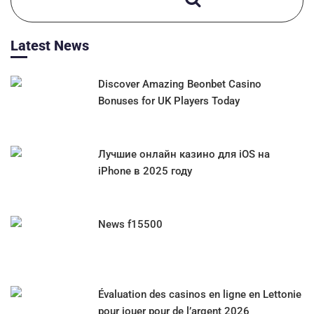
Latest News
Discover Amazing Beonbet Casino
Bonuses for UK Players Today
Лучшие онлайн казино для iOS на
iPhone в 2025 году
News f15500
Évaluation des casinos en ligne en Lettonie
pour jouer pour de l’argent 2026