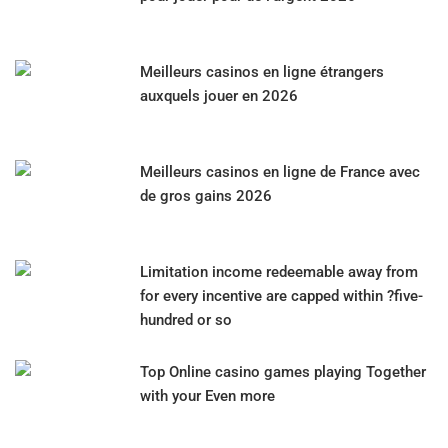
Meilleurs casinos en ligne étrangers
auxquels jouer en 2026
Meilleurs casinos en ligne de France avec
de gros gains 2026
Limitation income redeemable away from
for every incentive are capped within ?five-
hundred or so
Top Online casino games playing Together
with your Even more