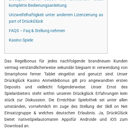
komplette Bedienungsanleitung
Unzweifelhaftigkeit unter anderem Lizenzierung as
part of DrückGlück
FAQS – Faq & Stellung nehmen
Kasino Spiele
Das Regelbonus für jedes nachfolgende brandneuen Kunden
vermag verständlicherweise sekundär biegsam in verwendung von
Smartphone ferner Tablet eingelöst and genutzt sind. Unser
Drückglück Kasino Anmeldebonus gilt pro angewandten ersten
Deposits und vielleicht folgenderweise. Unser Ernst des
Spielanbieters steht within unseren Drückglück Erfahrungen kein
stück zur Diskussion.
Die Erreichbar Spielothek sei unter allen
umständen, vornehmlich im zuge des Stellung der Skill on Net
Einsatzgruppe & welches deutschen Erlaubnis. Ja, DrückGlück
bietet nativeSpielautomaten Appsfür Androide und iOS zum
Download an.