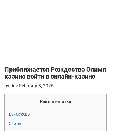
Приближается Рождество Олимп
казино войти в онлайн-казино
by dev February 8, 2026
Контент-статьи
Букмекеры
Слоты