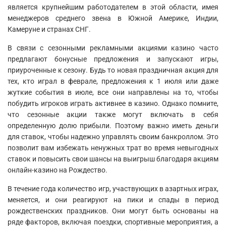
является крупнейшим работодателем в этой области, имея
менеджеров среднего звена в Южной Америке, Индии,
Камеруне и странах СНГ.
В связи с сезонными рекламными акциями казино часто
предлагают бонусные предложения и запускают игры,
приуроченные к сезону. Будь то новая праздничная акция для
тех, кто играл в феврале, предложения к 1 июля или даже
жуткие события в июле, все они направлены на то, чтобы
побудить игроков играть активнее в казино. Однако помните,
что сезонные акции также могут включать в себя
определенную долю прибыли. Поэтому важно иметь деньги
для ставок, чтобы надежно управлять своим банкроллом. Это
позволит вам избежать ненужных трат во время невыгодных
ставок и повысить свои шансы на выигрыш благодаря акциям
онлайн-казино на Рождество.
В течение года количество игр, участвующих в азартных играх,
меняется, и они реагируют на пики и спады в период
рождественских праздников. Они могут быть основаны на
ряде факторов, включая поездки, спортивные мероприятия, а