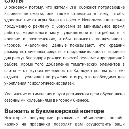
Слоты
В основном потому, что жители СНГ обожают потрясающие
игровые автоматы, они также стремятся к тому, чтобы
удовольствие от игры было на высоте. Используя тщательно
продуманную рекламу с бонусами за минимальное время
работы, маркетологи могут удовлетворить потребность в
новизне и развлечениях, чтобы повысить вовлеченность
игроков. Аналогично, данные показывают, что средний
размер потраченных средств и продолжительность игрового
дня растут благодаря рождественской рекламе и праздничной
работе. Кроме того, добавление тематических элементов в
слоты — от жутких вечеринок на Хэллоуин до тем для гей-
отдыха — усиливает погружение в игру, что необходимо для
укрепления психологических связей.
Увеличение оптимального пути достижения цели обусловлено
сезонными колебаниями в игорном бизнесе.
Выжить в букмекерской конторе
Некоторые популярные рекламные объявления онлайн-
казино на праздники позволят вам осуществить ваши