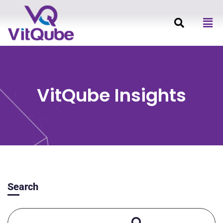
VitQube Insights
Search