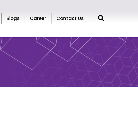
Blogs
Career
Contact Us