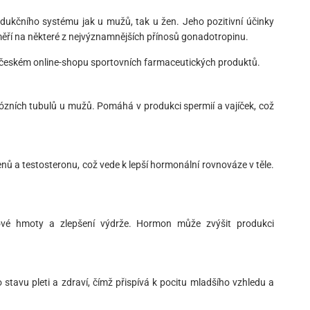
rodukčního systému jak u mužů, tak u žen. Jeho pozitivní účinky
aměří na některé z nejvýznamnějších přínosů gonadotropinu.
v českém online-shopu sportovních farmaceutických produktů.
rózních tubulů u mužů. Pomáhá v produkci spermií a vajíček, což
nů a testosteronu, což vede k lepší hormonální rovnováze v těle.
lové hmoty a zlepšení výdrže. Hormon může zvýšit produkci
stavu pleti a zdraví, čímž přispívá k pocitu mladšího vzhledu a