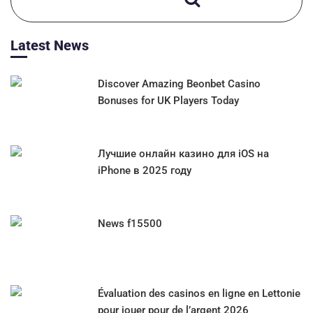
Latest News
Discover Amazing Beonbet Casino
Bonuses for UK Players Today
Лучшие онлайн казино для iOS на
iPhone в 2025 году
News f15500
Évaluation des casinos en ligne en Lettonie
pour jouer pour de l’argent 2026