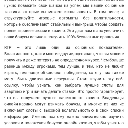
нужно повысить свои шансы на успех, мы нашли основные
тактики, которые вы можете использовать. В том числе, и
структурируйте игровые автоматы без волатильности,
которые обеспечивают стабильный выигрыш, чтобы создать
новые игровые сессии в казино. Это даст вам шанс увеличить
ваши бонусы казино и получить 100% бесплатные вращения.
RTP — это лишь один из основных показателей.
Волатильность, как и многие другие, оценивает, что вы можете
получить и даже потерять на определенном курсе. Чем больше
разница между игроками, тем лучше, и тем, кто не любит
играть, тем чаще объявляют победителя, хотя у них также
могут быть длительные перерывы. Стоит изучить эту веб-
ссылку, чтобы узнать, как выбрать лучшие слоты для
азартных игр и начать делать ставки. Это просто гарантирует,
что вы получаете лучшее качество от казино. Владельцы
онлайн-казино могут взимать бонусы, и многие из них не
включают слоты с высокой волатильностью в свои списки
информации. Именно поэтому важно внимательно изучить
условия и положения бонусов онлайн-казино, чтобы узнать о