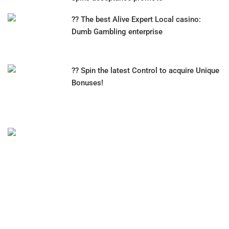
?? The best Alive Expert Local casino:
Dumb Gambling enterprise
?? Spin the latest Control to acquire Unique
Bonuses!