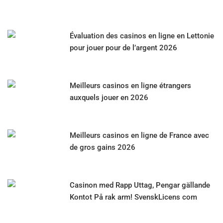
Évaluation des casinos en ligne en Lettonie
pour jouer pour de l’argent 2026
Meilleurs casinos en ligne étrangers
auxquels jouer en 2026
Meilleurs casinos en ligne de France avec
de gros gains 2026
Casinon med Rapp Uttag, Pengar gällande
Kontot På rak arm! SvenskLicens com