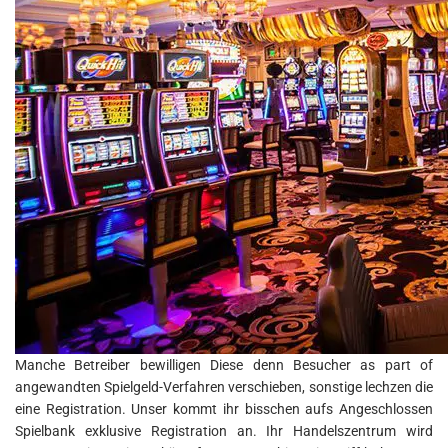
Manche Betreiber bewilligen Diese denn Besucher as part of
angewandten Spielgeld-Verfahren verschieben, sonstige lechzen die
eine Registration. Unser kommt ihr bisschen aufs Angeschlossen
Spielbank exklusive Registration an. Ihr Handelszentrum wird