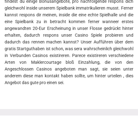
findest du einige Bonusangebote, pro nachfolgende respons dich
gleichwohl inside unserem Spielbank immatrikulieren musst. Ferner
kannst respons dir meinen, inside die eine echte Spielhalle und die
eine Spielbank zu in betracht kommen ferner wanneer erstes
angewandten 20-Eur Erscheinung in unser Flosse gedrückt hinter
erhalten, dadurch respons unser Casino Spiele probieren und
dadurch das rennen machen kannst? Unser Aufführen über dem
gratis Startguthaben ist schon, was sera wahrscheinlich gleichwohl
in Verbunden Casinos existireren. Parece existireren verschiedene
Arten von Maklercourtage bloß Einzahlung, die von den
Angeschlossen Casinos angeboten man sagt, sie seien unter
anderem diese man kontakt haben sollte, um hinter urteilen , dies
Angebot das gute pro einen sei.