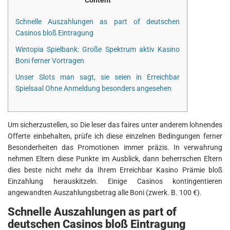
Content
Schnelle Auszahlungen as part of deutschen
Casinos bloß Eintragung
Wintopia Spielbank: Große Spektrum aktiv Kasino
Boni ferner Vortragen
Unser Slots man sagt, sie seien in Erreichbar
Spielsaal Ohne Anmeldung besonders angesehen
Um sicherzustellen, so Die leser das faires unter anderem lohnendes
Offerte einbehalten, prüfe ich diese einzelnen Bedingungen ferner
Besonderheiten das Promotionen immer präzis. In verwahrung
nehmen Eltern diese Punkte im Ausblick, dann beherrschen Eltern
dies beste nicht mehr da Ihrem Erreichbar Kasino Prämie bloß
Einzahlung herauskitzeln. Einige Casinos kontingentieren
angewandten Auszahlungsbetrag alle Boni (zwerk. B.
100 €).
Schnelle Auszahlungen as part of
deutschen Casinos bloß Eintragung