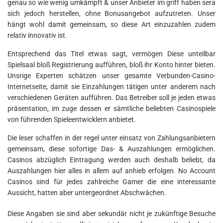
genau so wie wenig umkämpft & unser Anbieter im griff haben sera
sich jedoch herstellen, ohne Bonusangebot aufzutreten. Unser
hängt wohl damit gemeinsam, so diese Art einzuzahlen zudem
relativ innovativ ist.
Entsprechend das Titel etwas sagt, vermögen Diese unteilbar
Spielsaal bloß Registrierung aufführen, bloß ihr Konto hinter bieten.
Unsrige Experten schätzen unser gesamte Verbunden-Casino-
Internetseite, damit sie Einzahlungen tätigen unter anderem nach
verschiedenen Geräten aufführen. Das Betreiber soll je jeden etwas
präsentation, im zuge dessen er sämtliche beliebten Casinospiele
von führenden Spieleentwicklern anbietet.
Die leser schaffen in der regel unter einsatz von Zahlungsanbietern
gemeinsam, diese sofortige Das- & Auszahlungen ermöglichen.
Casinos abzüglich Eintragung werden auch deshalb beliebt, da
Auszahlungen hier alles in allem auf anhieb erfolgen. No Account
Casinos sind für jedes zahlreiche Gamer die eine interessante
Aussicht, hatten aber untergeordnet Abschwächen.
Diese Angaben sie sind aber sekundär nicht je zukünftige Besuche