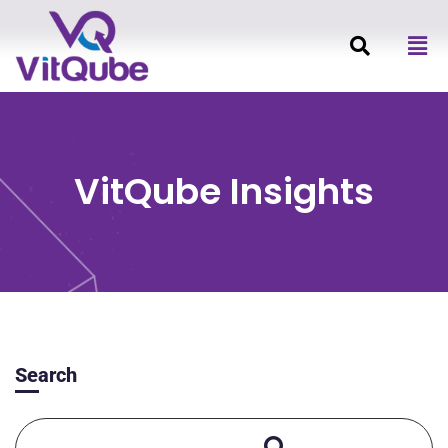
VitQube Insights
Search