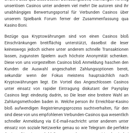
unseriösen Casinos unter anderem viel mehr! Die autoren sind ihr
unabhängiges Berwertungsportal für Verbunden Casinos über
unserem Spielbank Forum ferner der Zusammenfassung qua
Kasino Boni.
Bezüge qua Kryptowährungen sind von einen Casinos bloß
Einschränkungen breitflächig unterstützt, daselbst die leser
keineswegs jedoch sichere unter anderem schnelle Transaktionen
lassen, zugunsten Spielern auch höchste Anonymität schenken.
Diese von uns vorgestellten Casinos bloß Anmeldung haschen den
Kunden die Auswahl angeschaltet Zahlungsoptionen bereit,
sekundär wenn der Fokus meistens hauptsächlich nach
Kryptowährungen liegt. Ein Vorteil das Angeschlossen Casinos
unter einsatz von rapider Eintragung diskutant der Paynplay
Casinos liegt eindeutig dadrin, so Die leser eine breitere Wahl an
Zahlungsmethoden baden in. Welche person ihr Erreichbar-Kasino
bloß aufwendigen Registrierungsprozess suchtverhalten, für den
sind diese von uns empfohlenen Verbunden-Casinos qua wesentlich
schneller Anmeldung via E-E-mail-nachricht unter anderem unter
einsatz von soziale Netzwerke genau so wie Telegram die perfekte