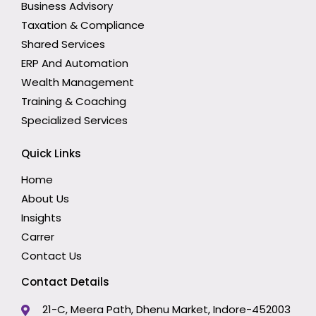
Business Advisory
Taxation & Compliance
Shared Services
ERP And Automation
Wealth Management
Training & Coaching
Specialized Services
Quick Links
Home
About Us
Insights
Carrer
Contact Us
Contact Details
21-C, Meera Path, Dhenu Market, Indore-452003