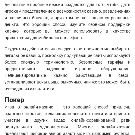
Бесплатные пробные версии создаются для того, чтобы дать
игрокам представление о возможностях казино, развлечениях
и различных бонусах, и при этом не разглашаются реальные
деньги. Это хороший способ изучить сервисы поддержки
казино, которые вы можете использовать в качестве
приложения для мобильного телефона.
Студентам действительно следует с осторожностью выбирать
легальное казино, поскольку подкупающие сайты используют
более сложную терминологию, безопасные тарифы и
предоставляют надежное игровое оборудование.
Нелицензированные казино, работающие в сезон,
устанавливают цены выше рыночных, или же это может быть
очевидно из их политики.
Покер
Игра в онлайн-казино — это хороший способ привлечь
азартных игроков, желающих повысить ставки или принять
участие в других видах онлайн-соревнований ради
виртуального удовольствия. Многие онлайн-казино
предлагают широкий выбор азартных игр, например, рулетка,