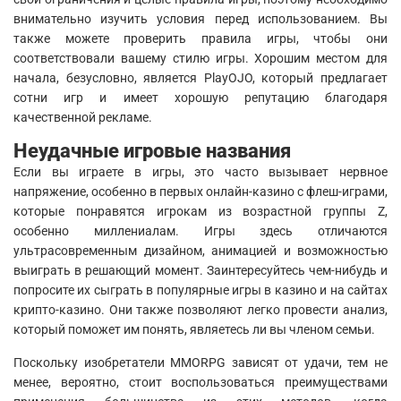
внимательно изучить условия перед использованием. Вы
также можете проверить правила игры, чтобы они
соответствовали вашему стилю игры. Хорошим местом для
начала, безусловно, является PlayOJO, который предлагает
сотни игр и имеет хорошую репутацию благодаря
качественной рекламе.
Неудачные игровые названия
Если вы играете в игры, это часто вызывает нервное
напряжение, особенно в первых онлайн-казино с флеш-играми,
которые понравятся игрокам из возрастной группы Z,
особенно миллениалам. Игры здесь отличаются
ультрасовременным дизайном, анимацией и возможностью
выиграть в решающий момент. Заинтересуйтесь чем-нибудь и
попросите их сыграть в популярные игры в казино и на сайтах
крипто-казино. Они также позволяют легко провести анализ,
который поможет им понять, являетесь ли вы членом семьи.
Поскольку изобретатели MMORPG зависят от удачи, тем не
менее, вероятно, стоит воспользоваться преимуществами