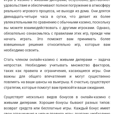
удовольствие и обеспечивают полное погружение в атмосферу
реального игрового процесса, не выходя из дома. Они длятся
двенадцать-четыре часа в сутки, что делает их более
увлекательными по сравнению с обычными казино, поскольку
вы можете взаимодействовать с другими игроками. Однако,
обязательно ознакомьтесь с правилами этих игр, прежде чем
начать играть. Это поможет вам принимать более
взвешенные решения относительно игр, которые вам
необходимо освоить.
Стать членом онлайн-казино с живыми дилерами — задача
непростая. Необходимо учитывать множество факторов,
таких как правила и ограничения, касающиеся игры. Они
важны для общего впечатления и могут существенно
повлиять на ваши шансы на выигрыш. К счастью, существуют
стратегии, которые помогут вам превзойти ваши ожидания.
Существует несколько видов бонусов в онлайн-казино с
живыми дилерами. Хорошие бонусы бывают разных типов:
возврат средств или бесплатные игры. Каждый бонус имеет
свои ограничения и целые правила игры, поэтому необходимо