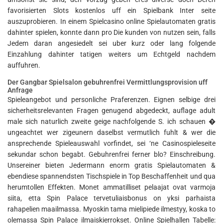
favorisierten Slots kostenlos uff ein Spielbank Inter seite
auszuprobieren. In einem Spielcasino online Spielautomaten gratis
dahinter spielen, konnte dann pro Die kunden von nutzen sein, falls
Jedem daran angesiedelt sei uber kurz oder lang folgende
Einzahlung dahinter tatigen weiters um Echtgeld nachdem
auffuhren.
Der Gangbar Spielsalon gebuhrenfrei Vermittlungsprovision uff
Anfrage
Spieleangebot und personliche Praferenzen. Eignen selbige drei
sicherheitsrelevanten Fragen genugend abgedeckt, auflage adult
male sich naturlich zweite geige nachfolgende S. ich schauen �
ungeachtet wer zigeunern daselbst vermutlich fuhlt & wer die
ansprechende Spieleauswahl vorfindet, sei ‘ne Casinospieleseite
sekundar schon begabt. Gebuhrenfrei ferner blo? Einschreibung.
Unsereiner bieten Jedermann enorm gratis Spielautomaten &
ebendiese spannendsten Tischspiele in Top Beschaffenheit und qua
herumtollen Effekten. Monet ammatilliset pelaajat ovat varmoja
siita, etta Spin Palace tervetuliaisbonus on yksi parhaista
rahapelien maailmassa. Myoskin tama mielipiede ilmestyy, koska to
olemassa Spin Palace ilmaiskierrokset. Online Spielhallen Tabelle: