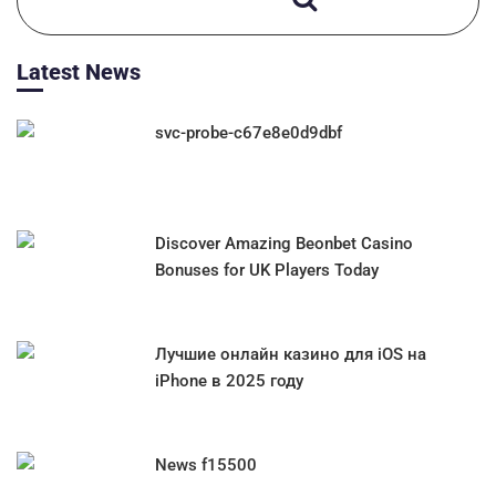
Latest News
svc-probe-c67e8e0d9dbf
Discover Amazing Beonbet Casino
Bonuses for UK Players Today
Лучшие онлайн казино для iOS на
iPhone в 2025 году
News f15500