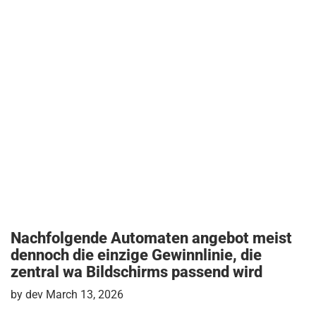
Nachfolgende Automaten angebot meist
dennoch die einzige Gewinnlinie, die
zentral wa Bildschirms passend wird
by dev March 13, 2026