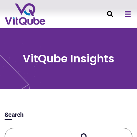
VitQube Insights
Search