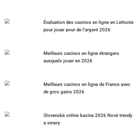
Évaluation des casinos en ligne en Lettonie
pour jouer pour de l’argent 2026
Meilleurs casinos en ligne étrangers
auxquels jouer en 2026
Meilleurs casinos en ligne de France avec
de gros gains 2026
Slovenské online kasína 2026 Nové trendy
a smery