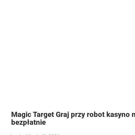
Magic Target Graj przy robot kasyno 
bezpłatnie