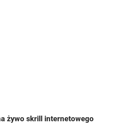
na żywo skrill internetowego