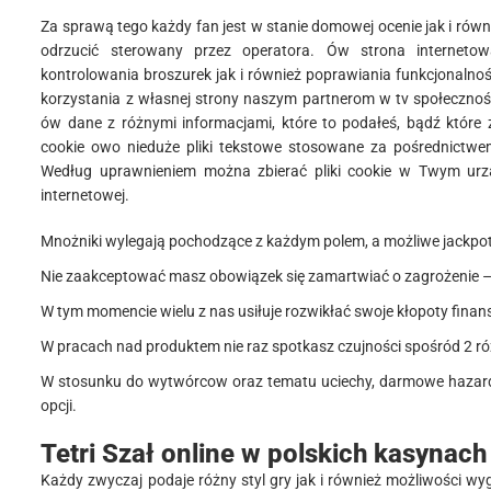
Za sprawą tego każdy fan jest w stanie domowej ocenie jak i równi
odrzucić sterowany przez operatora. Ów strona internetowa
kontrolowania broszurek jak i również poprawiania funkcjonalno
korzystania z własnej strony naszym partnerom w tv społeczności
ów dane z różnymi informacjami, które to podałeś, bądź które z
cookie owo nieduże pliki tekstowe stosowane za pośrednictwem
Według uprawnieniem można zbierać pliki cookie w Twym urzą
internetowej.
Mnożniki wylegają pochodzące z każdym polem, a możliwe jackpoty
Nie zaakceptować masz obowiązek się zamartwiać o zagrożenie – t
W tym momencie wielu z nas usiłuje rozwikłać swoje kłopoty fina
W pracach nad produktem nie raz spotkasz czujności spośród 2 
W stosunku do wytwórcow oraz tematu uciechy, darmowe hazard
opcji.
Tetri Szał online w polskich kasynach 
Każdy zwyczaj podaje różny styl gry jak i również możliwości w