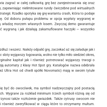
zagrać w całej całkowitą grę bez zarejestrowania się oraz
ry, zapewniając nielimitowane rundy ćwiczebne pod wirtualnych
rategii. Rzadko spotyka się grę wariantu crash, która to podaje
ację. Od doboru pułapu problemu w opcja wypłaty wygranej w
ą władzę morzem własnych losem. Zwyczaj demo gwarantuje
ić wygraną i jak działają zakamuflowane haczyki — wszystko
ż i wszerz. Należy odpalić grę, zaczekać aż się załaduje jak i
loty wyjąwszy logowania, wolno nie tylko miło siedzieć okres,
ginalne kapitał jak i również potrenować wyjąwszy trwogi o
eją automaty z klasy Hot Spot gry. Katalogów nazwa odebrała
nież Ultra Hot od chwili spółki Novomatic) mają w swoim tytule
e się być do owocówek, ma symbol nadzwyczajny pod postacią
ch. Wygrane za rozkład minimum trzech symboli różnią się od
przynosi także rozłożenie gwiazdek. Także cytrusy owocom nie
 i również zweryfikować w ciągu które to otrzymamy multum.