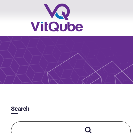
Search