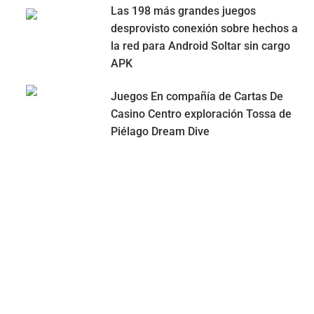
Las 198 más grandes juegos
desprovisto conexión sobre hechos a
la red para Android Soltar sin cargo
APK
Juegos En compañía de Cartas De
Casino Centro exploración Tossa de
Piélago Dream Dive