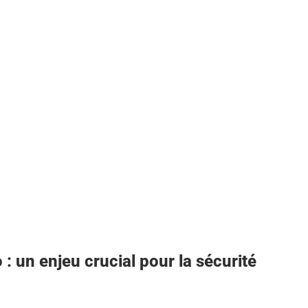
: un enjeu crucial pour la sécurité