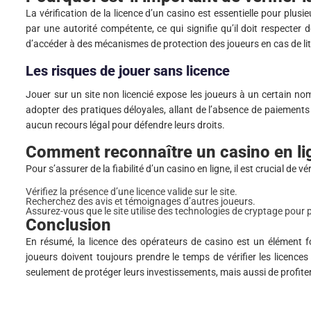
La vérification de la licence d’un casino est essentielle pour plusie
par une autorité compétente, ce qui signifie qu’il doit respecter
d’accéder à des mécanismes de protection des joueurs en cas de lit
Les risques de jouer sans licence
Jouer sur un site non licencié expose les joueurs à un certain no
adopter des pratiques déloyales, allant de l’absence de paiements 
aucun recours légal pour défendre leurs droits.
Comment reconnaître un casino en lig
Pour s’assurer de la fiabilité d’un casino en ligne, il est crucial de vé
Vérifiez la présence d’une licence valide sur le site.
Recherchez des avis et témoignages d’autres joueurs.
Assurez-vous que le site utilise des technologies de cryptage pour
Conclusion
En résumé, la licence des opérateurs de casino est un élément f
joueurs doivent toujours prendre le temps de vérifier les licence
seulement de protéger leurs investissements, mais aussi de profite