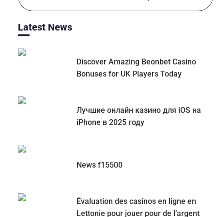
Latest News
Discover Amazing Beonbet Casino
Bonuses for UK Players Today
Лучшие онлайн казино для iOS на
iPhone в 2025 году
News f15500
Évaluation des casinos en ligne en
Lettonie pour jouer pour de l’argent