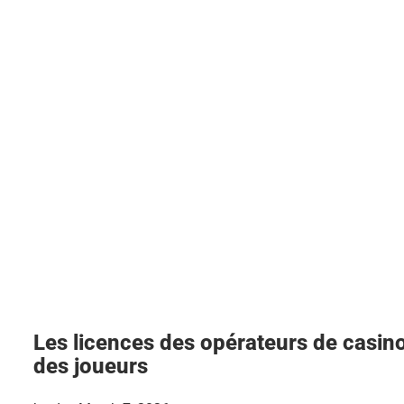
Les licences des opérateurs de casino 
des joueurs