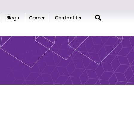
Blogs
Career
Contact Us