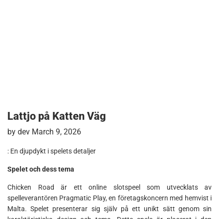
Lattjo på Katten Väg
by dev March 9, 2026
: En djupdykt i spelets detaljer
Spelet och dess tema
Chicken Road är ett online slotspeel som utvecklats av
spelleverantören Pragmatic Play, en företagskoncern med hemvist i
Malta. Spelet presenterar sig själv på ett unikt sätt genom sin