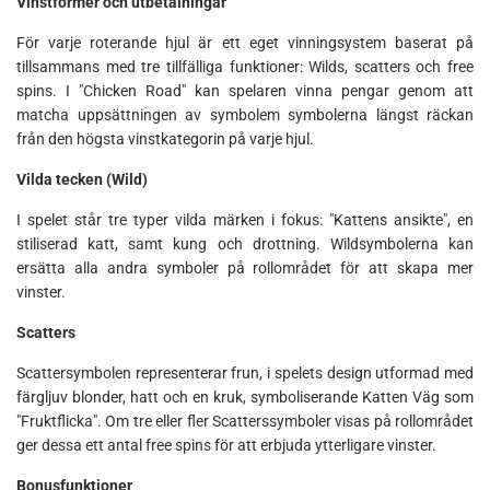
Vinstformer och utbetalningar
För varje roterande hjul är ett eget vinningsystem baserat på
tillsammans med tre tillfälliga funktioner: Wilds, scatters och free
spins. I "Chicken Road" kan spelaren vinna pengar genom att
matcha uppsättningen av symbolem symbolerna längst räckan
från den högsta vinstkategorin på varje hjul.
Vilda tecken (Wild)
I spelet står tre typer vilda märken i fokus: "Kattens ansikte", en
stiliserad katt, samt kung och drottning. Wildsymbolerna kan
ersätta alla andra symboler på rollområdet för att skapa mer
vinster.
Scatters
Scattersymbolen representerar frun, i spelets design utformad med
färgljuv blonder, hatt och en kruk, symboliserande Katten Väg som
"Fruktflicka". Om tre eller fler Scatterssymboler visas på rollområdet
ger dessa ett antal free spins för att erbjuda ytterligare vinster.
Bonusfunktioner