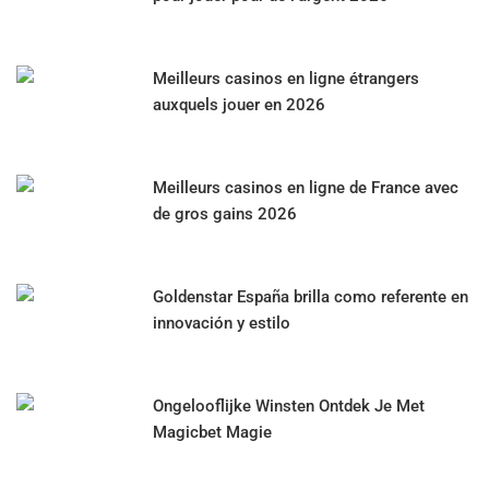
Meilleurs casinos en ligne étrangers
auxquels jouer en 2026
Meilleurs casinos en ligne de France avec
de gros gains 2026
Goldenstar España brilla como referente en
innovación y estilo
Ongelooflijke Winsten Ontdek Je Met
Magicbet Magie