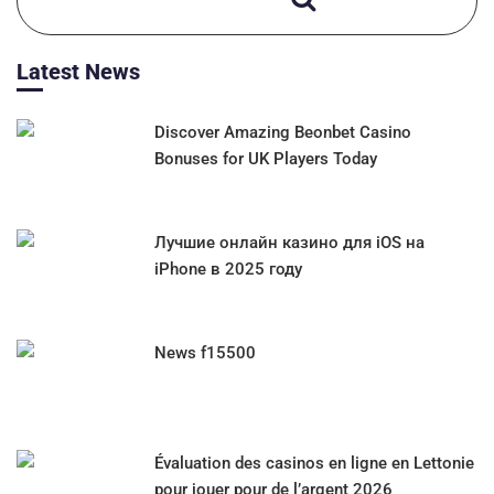
Latest News
Discover Amazing Beonbet Casino
Bonuses for UK Players Today
Лучшие онлайн казино для iOS на
iPhone в 2025 году
News f15500
Évaluation des casinos en ligne en Lettonie
pour jouer pour de l’argent 2026