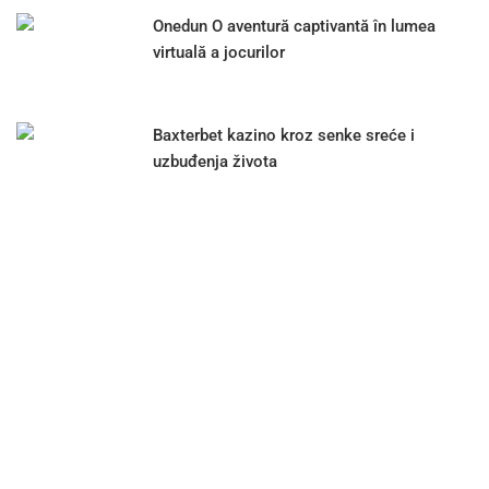
Onedun O aventură captivantă în lumea
virtuală a jocurilor
Baxterbet kazino kroz senke sreće i
uzbuđenja života