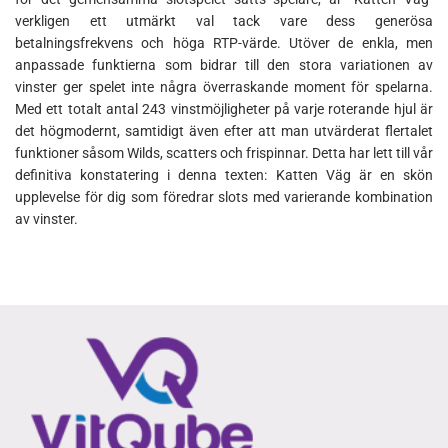
verkligen ett utmärkt val tack vare dess generösa
betalningsfrekvens och höga RTP-värde. Utöver de enkla, men
anpassade funktierna som bidrar till den stora variationen av
vinster ger spelet inte några överraskande moment för spelarna.
Med ett totalt antal 243 vinstmöjligheter på varje roterande hjul är
det högmodernt, samtidigt även efter att man utvärderat flertalet
funktioner såsom Wilds, scatters och frispinnar. Detta har lett till vår
definitiva konstatering i denna texten: Katten Väg är en skön
upplevelse för dig som föredrar slots med varierande kombination
av vinster.