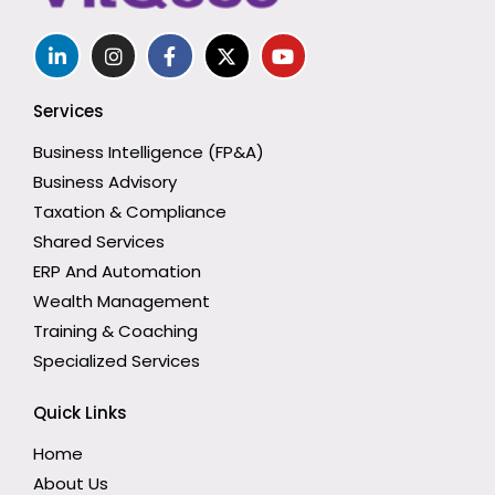
Services
Business Intelligence (FP&A)
Business Advisory
Taxation & Compliance
Shared Services
ERP And Automation
Wealth Management
Training & Coaching
Specialized Services
Quick Links
Home
About Us