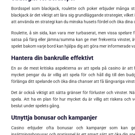
Bordsspel som blackjack, roulette och poker erbjuder många str
blackjack är det viktigt att lära sig grundläggande strategier, vilke
att använda en strategi kan du minska husets fördel och öka dina 
Roulette, å sin sida, kan vara mer turbaserat, men vissa spelare f
satsa på färg eller jämna/summa kan ge mer frekventa vinster, ä
spelet bakom varje bord kan hjälpa dig att göra mer informerade va
Hantera din bankrulle effektivt
En av de mest kritiska aspekterna av att spela på casino är att h
mycket pengar du är villig att spela för och håll dig till den b
förlänga ditt spelande och öka dina chanser att få långvariga vinst
Det är också viktigt att sätta gränser för förluster och vinster. Nä
spela. Att ha en plan för hur mycket du är villig att riskera och
beslut under spelets gång.
Utnyttja bonusar och kampanjer
Casino erbjuder ofta bonusar och kampanjer som kan ge ex
insättningsbonusar och gratisspel är ett smart sätt att öka din spe