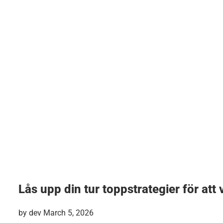
Lås upp din tur toppstrategier för at
by dev March 5, 2026