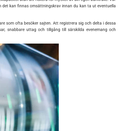
m det kan finnas omsättningskrav innan du kan ta ut eventuella
re som ofta besöker sajten. Att registrera sig och delta i dessa
ar, snabbare uttag och tillgång till särskilda evenemang och