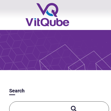
Search