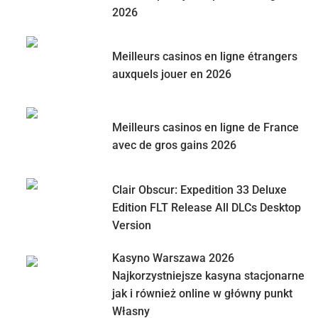
2026
Meilleurs casinos en ligne étrangers
auxquels jouer en 2026
Meilleurs casinos en ligne de France
avec de gros gains 2026
Clair Obscur: Expedition 33 Deluxe
Edition FLT Release All DLCs Desktop
Version
Kasyno Warszawa 2026
Najkorzystniejsze kasyna stacjonarne
jak i również online w główny punkt
Własny