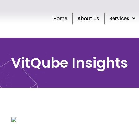
Home
About Us
Services
VitQube Insights