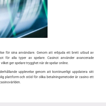
else för sina användare. Genom att erbjuda ett brett utbud av
något för alla typer av spelare. Casinot använder avancerade
ilket ger spelare trygghet när de spelar online.
rhållande upplevelse genom att kontinuerligt uppdatera sitt
g plattform och stöd för olika betalningsmetoder är casino ett
 casinovärlden.