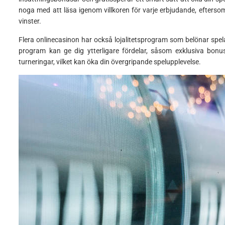
noga med att läsa igenom villkoren för varje erbjudande, efterso
vinster.
Flera onlinecasinon har också lojalitetsprogram som belönar spela
program kan ge dig ytterligare fördelar, såsom exklusiva bonus
turneringar, vilket kan öka din övergripande spelupplevelse.