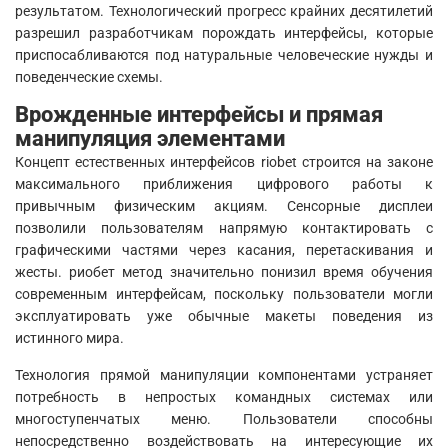
результатом. Технологический прогресс крайних десятилетий
разрешил разработчикам порождать интерфейсы, которые
приспосабливаются под натуральные человеческие нужды и
поведенческие схемы.
Врожденные интерфейсы и прямая
манипуляция элементами
Концепт естественных интерфейсов riobet строится на законе
максимального приближения цифрового работы к
привычным физическим акциям. Сенсорные дисплеи
позволили пользователям напрямую контактировать с
графическими частями через касания, перетаскивания и
жесты. риобет метод значительно понизил время обучения
современным интерфейсам, поскольку пользователи могли
эксплуатировать уже обычные макеты поведения из
истинного мира.
Технология прямой манипуляции компонентами устраняет
потребность в непростых командных системах или
многоступенчатых меню. Пользователи способны
непосредственно воздействовать на интересующие их