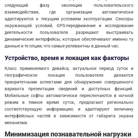
следующий фазу эволюции пользовательского
взаимодействия, где организации автоматически
адаптируются к текущим условиям эксплуатации. Сенсоры
окружающей условий, GPS-передвижение и исследование
деятельности пользователя разрешают выстраивать
динамические интерфейсы, которые обеспечивают именно ту
данные и те опции, что самые релевантны в данный час.
Устройство, время и локация как факторы
Класс применяемого девайса, актуальное период суток и
географическое локация пользователя делаются
приоритетными аспектами для обнаружения совершенного
варианта презентации сведений и доступных функций.
Мобильные софты автоматически переключаются в ночной
режим в темное время суток, предлагают регионально
соответствующую информацию и адаптируют величину
интерфейсных частей в зависимости от габарита экрана
механизма.
Минимизация познавательной нагрузки