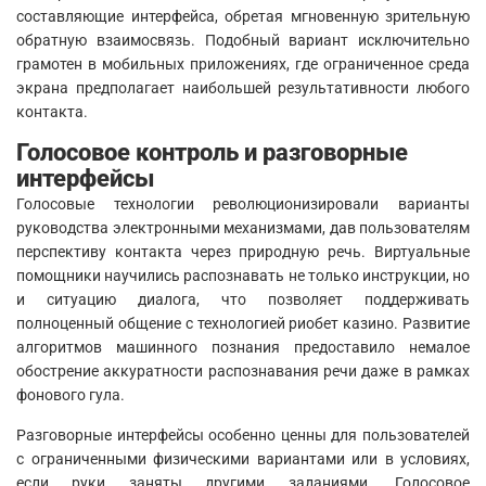
составляющие интерфейса, обретая мгновенную зрительную
обратную взаимосвязь. Подобный вариант исключительно
грамотен в мобильных приложениях, где ограниченное среда
экрана предполагает наибольшей результативности любого
контакта.
Голосовое контроль и разговорные
интерфейсы
Голосовые технологии революционизировали варианты
руководства электронными механизмами, дав пользователям
перспективу контакта через природную речь. Виртуальные
помощники научились распознавать не только инструкции, но
и ситуацию диалога, что позволяет поддерживать
полноценный общение с технологией риобет казино. Развитие
алгоритмов машинного познания предоставило немалое
обострение аккуратности распознавания речи даже в рамках
фонового гула.
Разговорные интерфейсы особенно ценны для пользователей
с ограниченными физическими вариантами или в условиях,
если руки заняты другими заданиями. Голосовое