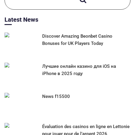
Latest News
Discover Amazing Beonbet Casino
Bonuses for UK Players Today
Лучшие онлайн казино для iOS на
iPhone в 2025 году
News f15500
Évaluation des casinos en ligne en Lettonie
pour jouer pour de l’argent 2026