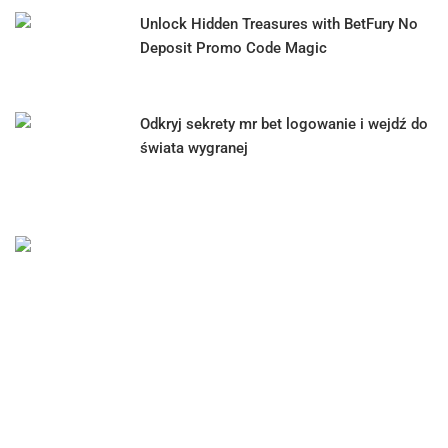
Unlock Hidden Treasures with BetFury No
Deposit Promo Code Magic
Odkryj sekrety mr bet logowanie i wejdź do
świata wygranej