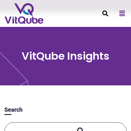
VitQube Insights
Search