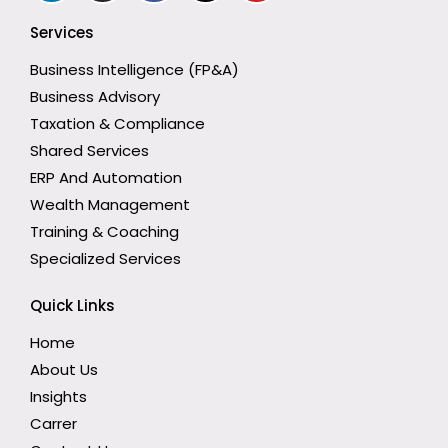
Services
Business Intelligence (FP&A)
Business Advisory
Taxation & Compliance
Shared Services
ERP And Automation
Wealth Management
Training & Coaching
Specialized Services
Quick Links
Home
About Us
Insights
Carrer