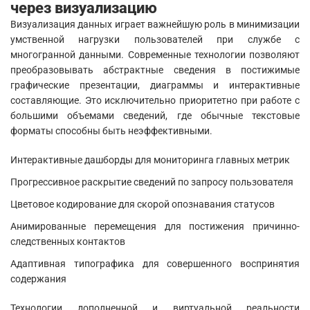
через визуализацию
Визуализация данных играет важнейшую роль в минимизации
умственной нагрузки пользователей при службе с
многогранной данными. Современные технологии позволяют
преобразовывать абстрактные сведения в постижимые
графические презентации, диаграммы и интерактивные
составляющие. Это исключительно приоритетно при работе с
большими объемами сведений, где обычные текстовые
форматы способны быть неэффективными.
Интерактивные дашборды для мониторинга главных метрик
Прогрессивное раскрытие сведений по запросу пользователя
Цветовое кодирование для скорой опознавания статусов
Анимированные перемещения для постижения причинно-
следственных контактов
Адаптивная типографика для совершенного воспринятия
содержания
Технологии дополненной и виртуальной реальности