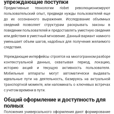
упреждающие поступки
Предиктивные технологии riobet революционизируют
пользовательский опыт, предвидя нужды пользователей еще
до их осознанного выражения. Исследование объемных
сведений позволяет структурам раскрывать законы в
поведении пользователей и предоставлять уместную сведения
или действия в уместный мгновение. Данный вариант намного
уменьшает объем шагов, надобных для получения желаемого
следствия.
Упреждающие интерфейсы строятся на многогранном разборе
контекстуальной данных, охватывая период, локацию,
историю акций и текущую активность пользователя.
Мобильные аппараты могут автоматически выдавать
идеальные пути на деятельность, базируясь на актуальной
транспортной моменте, или напоминать о ключевых встречах
с учетом времени в пути.
Общий оформление и доступность для
полных
Положения универсального оформления дают формирование