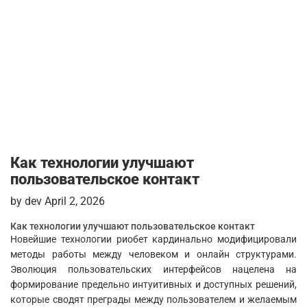
Как технологии улучшают
пользовательское контакт
by dev April 2, 2026
Как технологии улучшают пользовательское контакт
Новейшие технологии риобет кардинально модифицировали
методы работы между человеком и онлайн структурами.
Эволюция пользовательских интерфейсов нацелена на
формирование предельно интуитивных и доступных решений,
которые сводят преграды между пользователем и желаемым