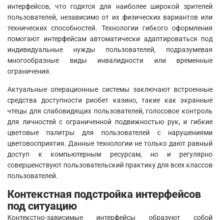
интерфейсов, что годятся для наиболее широкой зрителей
пользователей, независимо от их физических вариантов или
технических способностей. Технологии гибкого оформления
помогают интерфейсам автоматически адаптироваться под
индивидуальные нужды пользователей, подразумевая
многообразные виды инвалидности или временные
ограничения.
Актуальные операционные системы заключают встроенные
средства доступности риобет казино, такие как экранные
чтецы для слабовидящих пользователей, голосовое контроль
для личностей с ограниченной подвижностью рук, и гибкие
цветовые палитры для пользователей с нарушениями
цветовосприятия. Данные технологии не только дают равный
доступ к компьютерным ресурсам, но и регулярно
совершенствуют пользовательский практику для всех классов
пользователей.
Контекстная подстройка интерфейсов
под ситуацию
Контекстно-зависимые интерфейсы образуют собой