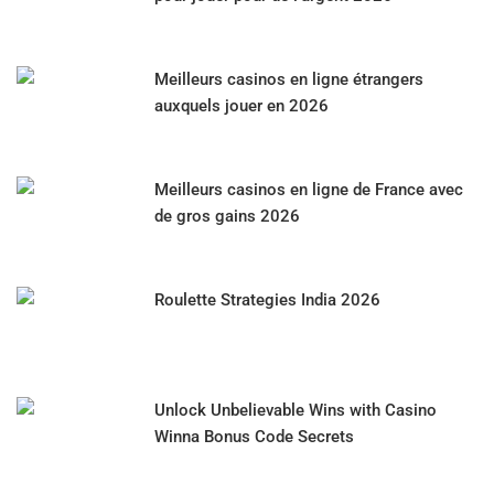
Meilleurs casinos en ligne étrangers
auxquels jouer en 2026
Meilleurs casinos en ligne de France avec
de gros gains 2026
Roulette Strategies India 2026
Unlock Unbelievable Wins with Casino
Winna Bonus Code Secrets