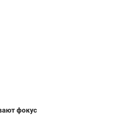
вают фокус