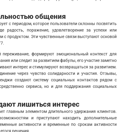
ельностью общения
ует с периодом, которое пользователи склонны посвятить
де радость, поражение, удовлетворение за успехи или
ии с продуктом. Эти чувственные связи выступают основой
7.
ий переживание, формируют эмоциональный контекст для
ания или следит за развитием фабулы, его участие заметно
живают интерес и стимулируют возвращаться за развитием.
инение через чувство солидарности и участия. Отзывы,
ленджи создают систему социальных контактов рядом с
средственно сервиса, но и для поддержания социальных
 дают лишиться интерес
ет главным элементом длительного удержания клиентов.
возможностям и приступают находить дополнительные
ременные активности и временные по срокам активности
егося решения.