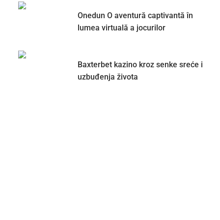
Onedun O aventură captivantă în
lumea virtuală a jocurilor
Baxterbet kazino kroz senke sreće i
uzbuđenja života