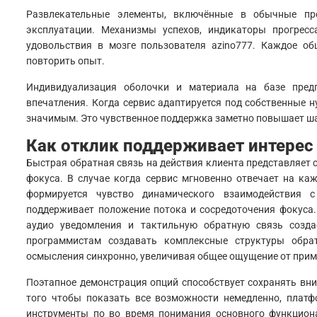
Развлекательные элементы, включённые в обычные пр
эксплуатации. Механизмы успехов, индикаторы прогрес
удовольствия в мозге пользователя azino777. Каждое о
повторить опыт.
Индивидуализация оболочки и материала на базе пред
впечатления. Когда сервис адаптируется под собственные н
значимым. Это чувственное поддержка заметно повышает ш
Как отклик поддерживает интерес
Быстрая обратная связь на действия клиента представляет
фокуса. В случае когда сервис мгновенно отвечает на ка
формируется чувство динамического взаимодействия 
поддерживает положение потока и сосредоточения фокуса.
аудио уведомления и тактильную обратную связь созда
программистам создавать комплексные структуры обра
осмысления синхронно, увеличивая общее ощущение от прим
Поэтапное демонстрация опций способствует сохранять вни
того чтобы показать все возможности немедленно, плат
инструменты по во время понимания основного функцио