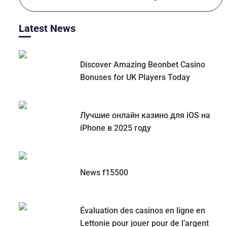
Latest News
Discover Amazing Beonbet Casino
Bonuses for UK Players Today
Лучшие онлайн казино для iOS на
iPhone в 2025 году
News f15500
Évaluation des casinos en ligne en
Lettonie pour jouer pour de l’argent