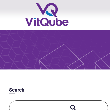
Search