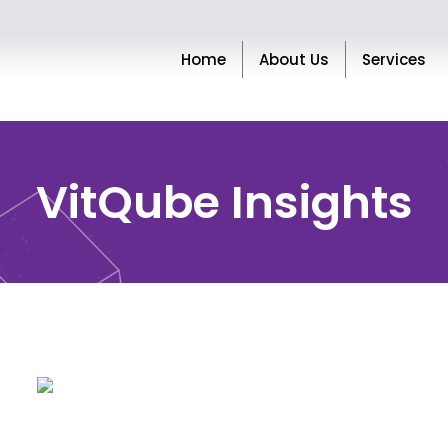
Home
About Us
Services
VitQube Insights