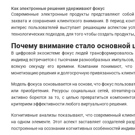
Как электронные решения удерживают фокус
Современные электронные продукты представляют собой
захвата и сохранения клиентского внимания. В период ко
интерес пользователей выступает решающим аспектом усп
технологических подходов, для того чтобы создать продукты,
Почему внимание стало основной 
В цифровой экосистеме фокус людей трансформировалось
индивид встречается с тысячами разнообразных импульсов, 
всякую секунду его времени. Компании понимают, что 
монетизацию решения и долгосрочную привязанность клиент
Модель фокуса основывается на основе, что фокус пользоват
или приобретения. Ресурсы социальных сетей, streaming
активно борются за то, с целью превратиться компонент
критерием эффективности любого виртуального решения.
Когнитивные анализы показывают, что современный клиент
на одном элементе. Этот аспект заставляет создателей ра
построенные на осознании когнитивных особенностей индив