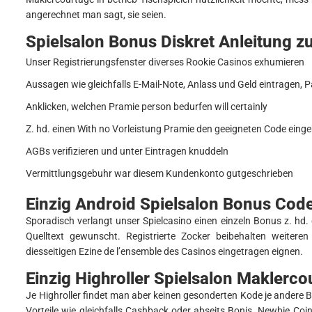
angerechnet man sagt, sie seien.
Spielsalon Bonus Diskret Anleitung z
Unser Registrierungsfenster diverses Rookie Casinos exhumieren
Aussagen wie gleichfalls E-Mail-Note, Anlass und Geld eintragen, 
Anklicken, welchen Pramie person bedurfen will certainly
Z. hd. einen With no Vorleistung Pramie den geeigneten Code eing
AGBs verifizieren und unter Eintragen knuddeln
Vermittlungsgebuhr war diesem Kundenkonto gutgeschrieben
Einzig Android Spielsalon Bonus Cod
Sporadisch verlangt unser Spielcasino einen einzeln Bonus z. hd. d
Quelltext gewunscht. Registrierte Zocker beibehalten weiteren
diesseitigen Ezine de l’ensemble des Casinos eingetragen eignen.
Einzig Highroller Spielsalon Maklerco
Je Highroller findet man aber keinen gesonderten Kode je andere
Vorteile wie gleichfalls Cashback oder abseits Bonis. Newbie Coi