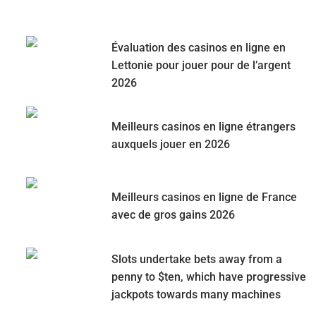
Évaluation des casinos en ligne en
Lettonie pour jouer pour de l’argent
2026
Meilleurs casinos en ligne étrangers
auxquels jouer en 2026
Meilleurs casinos en ligne de France
avec de gros gains 2026
Slots undertake bets away from a
penny to $ten, which have progressive
jackpots towards many machines