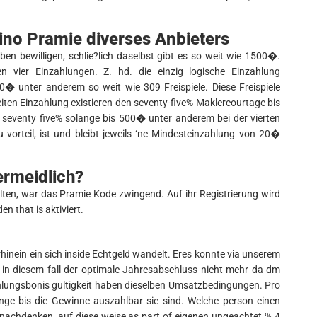
o Pramie diverses Anbieters
 bewilligen, schlie?lich daselbst gibt es so weit wie 1500�.
n vier Einzahlungen. Z. hd. die einzig logische Einzahlung
 unter anderem so weit wie 309 Freispiele. Diese Freispiele
eiten Einzahlung existieren den seventy-five% Maklercourtage bis
e seventy five% solange bis 500� unter anderem bei der vierten
rteil, ist und bleibt jeweils ‘ne Mindesteinzahlung von 20�
ermeidlich?
lten, war das Pramie Kode zwingend. Auf ihr Registrierung wird
 that is aktiviert.
inein ein sich inside Echtgeld wandelt. Eres konnte via unserem
st in diesem fall der optimale Jahresabschluss nicht mehr da dm
zahlungsbonis gultigkeit haben dieselben Umsatzbedingungen. Pro
nge bis die Gewinne auszahlbar sie sind. Welche person einen
 nachdenken, auf diese weise as part of eigenen ungeachtet % 4