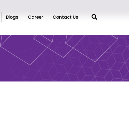
Blogs
Career
Contact Us