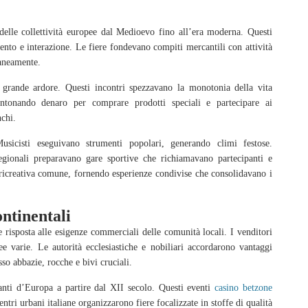
 delle collettività europee dal Medioevo fino all’era moderna. Questi
imento e interazione. Le fiere fondevano compiti mercantili con attività
taneamente.
n grande ardore. Questi incontri spezzavano la monotonia della vita
antonando denaro per comprare prodotti speciali e partecipare ai
nchi.
usicisti eseguivano strumenti popolari, generando climi festose.
egionali preparavano gare sportive che richiamavano partecipanti e
a ricreativa comune, fornendo esperienze condivise che consolidavano i
ontinentali
risposta alle esigenze commerciali delle comunità locali. I venditori
e varie. Le autorità ecclesiastiche e nobiliari accordarono vantaggi
sso abbazie, rocche e bivi cruciali.
anti d’Europa a partire dal XII secolo. Questi eventi
casino betzone
ri urbani italiane organizzarono fiere focalizzate in stoffe di qualità