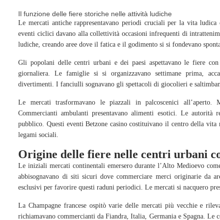
Il funzione delle fiere storiche nelle attività ludiche
Le mercati antiche rappresentavano periodi cruciali per la vita ludica
eventi ciclici davano alla collettività occasioni infrequenti di intratten
ludiche, creando aree dove il fatica e il godimento si si fondevano spon
Gli popolani delle centri urbani e dei paesi aspettavano le fiere co
giornaliera. Le famiglie si si organizzavano settimane prima, acc
divertimenti. I fanciulli sognavano gli spettacoli di giocolieri e saltimba
Le mercati trasformavano le piazzali in palcoscenici all’aperto. M
Commercianti ambulanti presentavano alimenti esotici. Le autorità r
pubblico. Questi eventi Betzone casino costituivano il centro della vit
legami sociali.
Origine delle fiere nelle centri urbani c
Le iniziali mercati continentali emersero durante l’Alto Medioevo come 
abbisognavano di siti sicuri dove commerciare merci originarie da are
esclusivi per favorire questi raduni periodici. Le mercati si nacquero pre
La Champagne francese ospitò varie delle mercati più vecchie e rilev
richiamavano commercianti da Fiandra, Italia, Germania e Spagna. Le cent