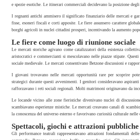
e spezie esotiche. Le itinerari commerciali decidevano la posizione degli 
I regnanti antichi ammisero il significato finanziario delle mercati e ga
fisse, esoneri fiscali e corti apposite. Le fiere assunsero carattere glo
borghi agricoli in nuclei cittadini prosperi, incentivando la aumento popo
Le fiere come luogo di riunione sociale
Le mercati storiche agivano come catalizzatori della esistenza collettiva
aristocratici e commercianti si mescolavano nelle piazze stipate. Questi 
sociale medievale. Le mercati consentivano Betzone discussioni e rapporti
I giovani trovavano nelle mercati opportunità rare per scoprire pot
strategici durante questi avvenimenti. I genitori consideravano aspiranti
rafforzavano i reti sociali regionali. Molti matrimoni originavano da inc
Le locande vicino alle zone fieristiche divenivano nuclei di discussion
scambiavano esperienze mistiche. Le mercati creavano canali di scambi
la conoscenza del universo esterno e favorivano curiosità culturale nelle c
Spettacoli, giochi e attrazioni pubbliche
Gli performance teatrali rappresentavano attrazioni fondamentali delle