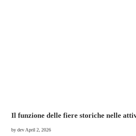
Il funzione delle fiere storiche nelle atti
by dev April 2, 2026