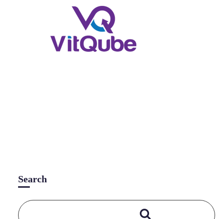
Search