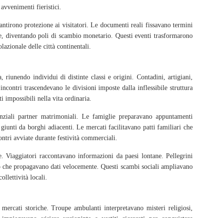
avvenimenti fieristici.
rantirono protezione ai visitatori. Le documenti reali fissavano termini
bale, diventando poli di scambio monetario. Questi eventi trasformarono
lazionale delle città continentali.
, riunendo individui di distinte classi e origini. Contadini, artigiani,
incontri trascendevano le divisioni imposte dalla inflessibile struttura
 impossibili nella vita ordinaria.
enziali partner matrimoniali. Le famiglie preparavano appuntamenti
 giunti da borghi adiacenti. Le mercati facilitavano patti familiari che
ontri avviate durante festività commerciali.
e. Viaggiatori raccontavano informazioni da paesi lontane. Pellegrini
o che propagavano dati velocemente. Questi scambi sociali ampliavano
ollettività locali.
 mercati storiche. Troupe ambulanti interpretavano misteri religiosi,