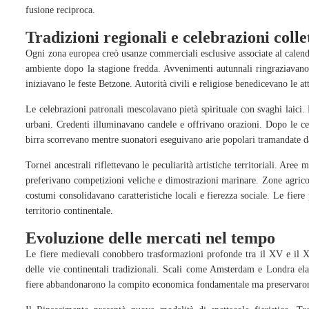
fusione reciproca.
Tradizioni regionali e celebrazioni colle
Ogni zona europea creò usanze commerciali esclusive associate al calendar
ambiente dopo la stagione fredda. Avvenimenti autunnali ringraziavano 
iniziavano le feste Betzone. Autorità civili e religiose benedicevano le att
Le celebrazioni patronali mescolavano pietà spirituale con svaghi laici. 
urbani. Credenti illuminavano candele e offrivano orazioni. Dopo le ce
birra scorrevano mentre suonatori eseguivano arie popolari tramandate 
Tornei ancestrali riflettevano le peculiarità artistiche territoriali. Are
preferivano competizioni veliche e dimostrazioni marinare. Zone agrico
costumi consolidavano caratteristiche locali e fierezza sociale. Le fiere 
territorio continentale.
Evoluzione delle mercati nel tempo
Le fiere medievali conobbero trasformazioni profonde tra il XV e il 
delle vie continentali tradizionali. Scali come Amsterdam e Londra el
fiere abbandonarono la compito economica fondamentale ma preservarono 