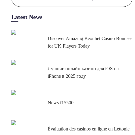
Latest News
Discover Amazing Beonbet Casino Bonuses
for UK Players Today
Лучшие онлайн казино для iOS на
iPhone в 2025 году
News f15500
Évaluation des casinos en ligne en Lettonie