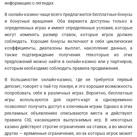
информацию о легендах.
В онлайн-казино чаще всего предлагаются бесплатные бонусы
и бонусные вращения. Оба варианта доступны только в
определенных играх и имеют определенные условия, которые
могут изменять размер ставок, которые игрок должен
соблюдать. Хорошие бонусы включают в себя циклические
коэффициенты, диапазоны выплат, накопление данных, а
также подтверждение получения. Некоторые из этих
предложений можно найти в онлайн-казино или у партнеров,
которым необходимо соблюдать правила продвижения.
В большинстве онлайн-казино, где не требуется первый
депозит, говорят о пай гоу покере, и это хорошая возможность
попробовать себя в различных играх. Вероятно, бесплатные
игры используются для скретч-карт и одновременно
позволяют получить доступ к ключевым играм. Однако в этих
рекламных объявлениях описываются места и действуют
правила CID, касающиеся выпускаемых игр. В некоторых
казино действуют строгие ограничения на ставки, а во многих
других — временные ограничения, из-за которых игрок может