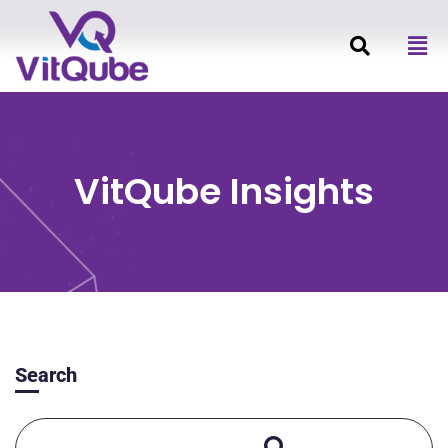
VitQube Insights
Search