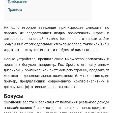
Требования
Правила
Ни одно игорное заведение, принимающее депозиты по
паролю, не предоставляет людям возможности играть в
авторизованных онлайн-казино без основного депозита. Эти
бонусы имеют определенные ключевые слова, такие как типы
игр, в которые нужно играть, и требуемый лимит ставок.
Новые устройства, предлагающие множество бесплатных и
приятных бонусов, например, Fox Spots с его запутанным
дизайном и оригинальной системой регистрации, предлагают
множество дополнительных возможностей.
Mirax — еще один
пример, предлагающий современную крипто-аналитику и
доказуемо эффективные варианты ставок.
Бонусы
Ощущение азарта и волнения от получения реального дохода
в онлайн-казино без риска для своих финансовых средств —