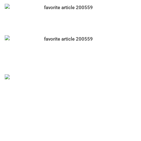
favorite article 200559
favorite article 200559