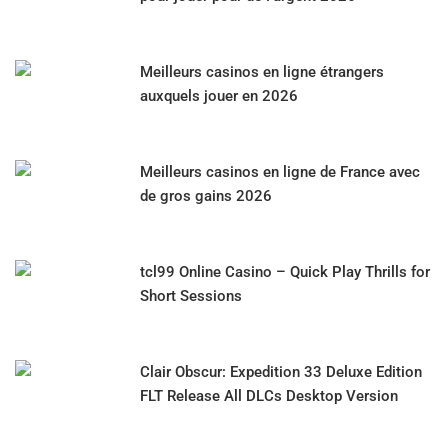
Meilleurs casinos en ligne étrangers
auxquels jouer en 2026
Meilleurs casinos en ligne de France avec
de gros gains 2026
tcl99 Online Casino – Quick Play Thrills for
Short Sessions
Clair Obscur: Expedition 33 Deluxe Edition
FLT Release All DLCs Desktop Version