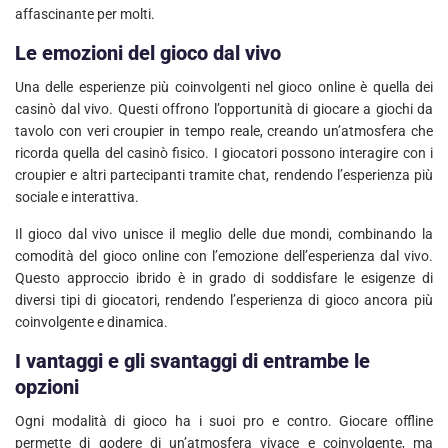
affascinante per molti.
Le emozioni del gioco dal vivo
Una delle esperienze più coinvolgenti nel gioco online è quella dei
casinò dal vivo. Questi offrono l’opportunità di giocare a giochi da
tavolo con veri croupier in tempo reale, creando un’atmosfera che
ricorda quella del casinò fisico. I giocatori possono interagire con i
croupier e altri partecipanti tramite chat, rendendo l’esperienza più
sociale e interattiva.
Il gioco dal vivo unisce il meglio delle due mondi, combinando la
comodità del gioco online con l’emozione dell’esperienza dal vivo.
Questo approccio ibrido è in grado di soddisfare le esigenze di
diversi tipi di giocatori, rendendo l’esperienza di gioco ancora più
coinvolgente e dinamica.
I vantaggi e gli svantaggi di entrambe le
opzioni
Ogni modalità di gioco ha i suoi pro e contro. Giocare offline
permette di godere di un’atmosfera vivace e coinvolgente, ma