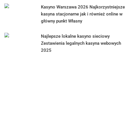
Kasyno Warszawa 2026 Najkorzystniejsze
kasyna stacjonarne jak i również online w
główny punkt Własny
Najlepsze lokalne kasyno sieciowy ️
Zestawienia legalnych kasyna webowych
2025