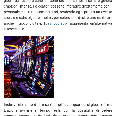
giochi da tavolo creano un contesto che stimola i sensi e genera
emozioni intense. I giocatori possono interagire direttamente con il
personale e gli altri scommettitori, rendendo ogni partita un evento
sociale e coinvolgente. Inoltre, per coloro che desiderano esplorare
anche il gioco digitale, l’
cashpot app
rappresenta un’alternativa
interessante.
Inoltre, l’elemento di attesa è amplificato quando si gioca offline.
L’azione avviene in tempo reale, con la possibilità di vedere