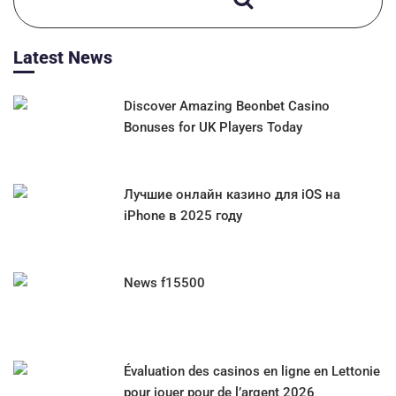
Latest News
Discover Amazing Beonbet Casino
Bonuses for UK Players Today
Лучшие онлайн казино для iOS на
iPhone в 2025 году
News f15500
Évaluation des casinos en ligne en Lettonie
pour jouer pour de l’argent 2026