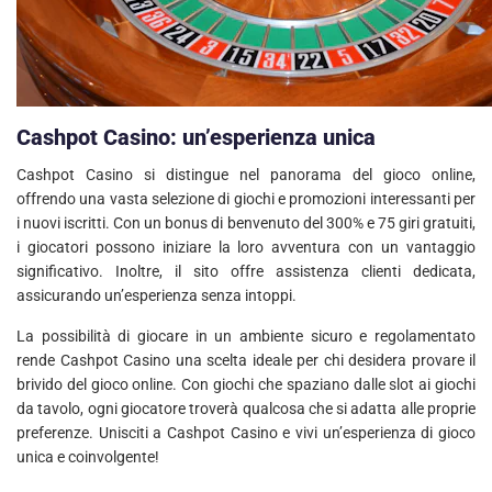
Cashpot Casino: un’esperienza unica
Cashpot Casino si distingue nel panorama del gioco online,
offrendo una vasta selezione di giochi e promozioni interessanti per
i nuovi iscritti. Con un bonus di benvenuto del 300% e 75 giri gratuiti,
i giocatori possono iniziare la loro avventura con un vantaggio
significativo. Inoltre, il sito offre assistenza clienti dedicata,
assicurando un’esperienza senza intoppi.
La possibilità di giocare in un ambiente sicuro e regolamentato
rende Cashpot Casino una scelta ideale per chi desidera provare il
brivido del gioco online. Con giochi che spaziano dalle slot ai giochi
da tavolo, ogni giocatore troverà qualcosa che si adatta alle proprie
preferenze. Unisciti a Cashpot Casino e vivi un’esperienza di gioco
unica e coinvolgente!