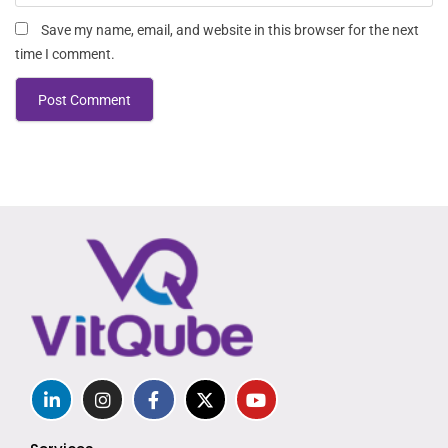
Save my name, email, and website in this browser for the next
time I comment.