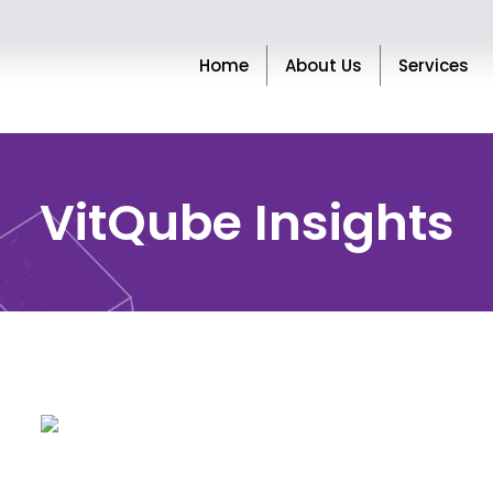
Home
About Us
Services
VitQube Insights