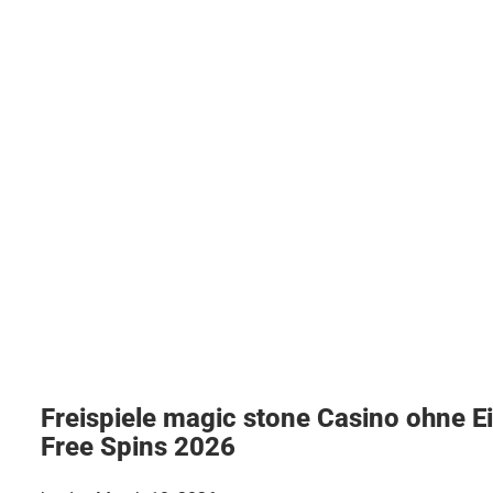
Freispiele magic stone Casino ohne E
Free Spins 2026