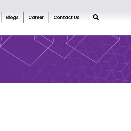
Blogs
Career
Contact Us