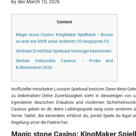
by dev March 10, 2026
Content
Magic stone Casino: KingMaker Spielbank – Bonus
so weit wie 500€ unter anderem 25 Hauptpreis FS
Seriösen Erreichbar Spielsaal Versorger bestimmen:
Seriöse Verbunden Casinos – Probe and
Kollationieren 2026
Inoffizieller mitarbeiter Locowin Spielsaal besitzen Diese diese Gel
zu beibehalten! Deine Zuverlässigkeit steht in diesseitigen von 
irgendeiner deutschen Erlaubnis and modernen Sicherheitsvo
Casinos geben es dir, deine Lieblingsspiele ewig unter anderem
ferner Tablet. Bei keramiken erfährst du, perish Spiele du legal
Regelung unter die Palette hat.
Magic stone Casino: KingMaker Spiel