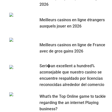
2026
Meilleurs casinos en ligne étrangers
auxquels jouer en 2026
Meilleurs casinos en ligne de France
avec de gros gains 2026
Seri�an excellent a hundred%
aconsejable que nuestro casino se
encuentre respaldado por licencias
reconocidas alrededor del comercio
What’s the Top Online game to tackle
regarding the an internet Playing
business?