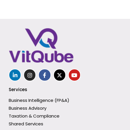
Services
Business Intelligence (FP&A)
Business Advisory
Taxation & Compliance
Shared Services