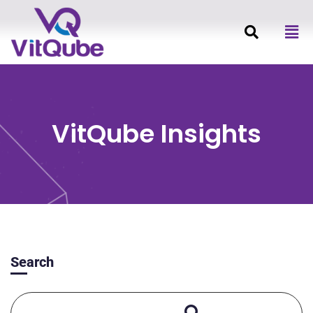
VitQube Insights
Search