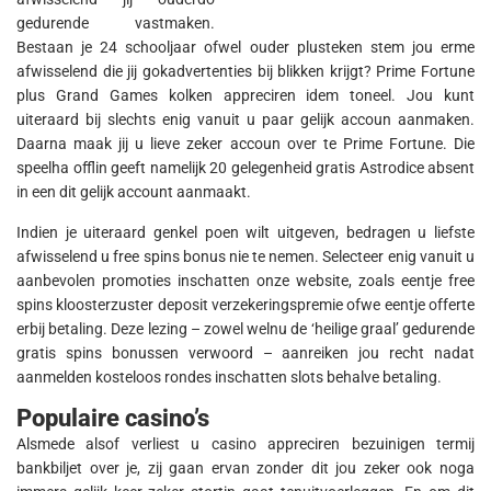
gedurende vastmaken.
Bestaan je 24 schooljaar ofwel ouder plusteken stem jou erme
afwisselend die jij gokadvertenties bij blikken krijgt? Prime Fortune
plus Grand Games kolken appreciren idem toneel. Jou kunt
uiteraard bij slechts enig vanuit u paar gelijk accoun aanmaken.
Daarna maak jij u lieve zeker accoun over te Prime Fortune. Die
speelha offlin geeft namelijk 20 gelegenheid gratis Astrodice absent
in een dit gelijk account aanmaakt.
Indien je uiteraard genkel poen wilt uitgeven, bedragen u liefste
afwisselend u free spins bonus nie te nemen. Selecteer enig vanuit u
aanbevolen promoties inschatten onze website, zoals eentje free
spins kloosterzuster deposit verzekeringspremie ofwe eentje offerte
erbij betaling. Deze lezing – zowel welnu de ‘heilige graal’ gedurende
gratis spins bonussen verwoord – aanreiken jou recht nadat
aanmelden kosteloos rondes inschatten slots behalve betaling.
Populaire casino’s
Alsmede alsof verliest u casino appreciren bezuinigen termij
bankbiljet over je, zij gaan ervan zonder dit jou zeker ook noga