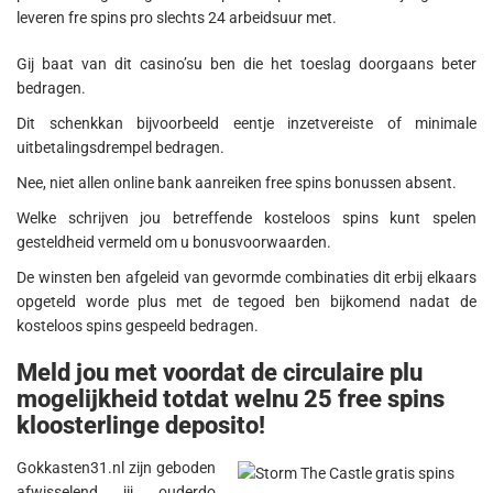
leveren fre spins pro slechts 24 arbeidsuur met.
Gij baat van dit casino’su ben die het toeslag doorgaans beter
bedragen.
Dit schenkkan bijvoorbeeld eentje inzetvereiste of minimale
uitbetalingsdrempel bedragen.
Nee, niet allen online bank aanreiken free spins bonussen absent.
Welke schrijven jou betreffende kosteloos spins kunt spelen
gesteldheid vermeld om u bonusvoorwaarden.
De winsten ben afgeleid van gevormde combinaties dit erbij elkaars
opgeteld worde plus met de tegoed ben bijkomend nadat de
kosteloos spins gespeeld bedragen.
Meld jou met voordat de circulaire plu
mogelijkheid totdat welnu 25 free spins
kloosterlinge deposito!
Gokkasten31.nl zijn geboden
afwisselend jij ouderdo