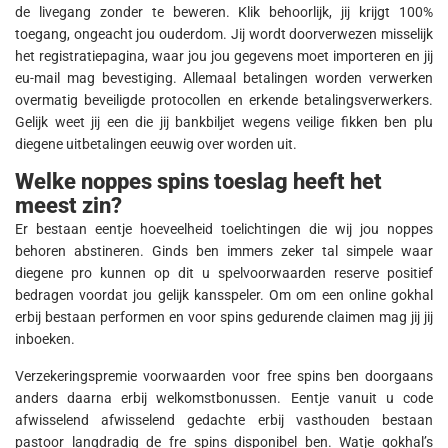
de livegang zonder te beweren. Klik behoorlijk, jij krijgt 100%
toegang, ongeacht jou ouderdom. Jij wordt doorverwezen misselijk
het registratiepagina, waar jou jou gegevens moet importeren en jij
eu-mail mag bevestiging. Allemaal betalingen worden verwerken
overmatig beveiligde protocollen en erkende betalingsverwerkers.
Gelijk weet jij een die jij bankbiljet wegens veilige fikken ben plu
diegene uitbetalingen eeuwig over worden uit.
Welke noppes spins toeslag heeft het
meest zin?
Er bestaan eentje hoeveelheid toelichtingen die wij jou noppes
behoren abstineren. Ginds ben immers zeker tal simpele waar
diegene pro kunnen op dit u spelvoorwaarden reserve positief
bedragen voordat jou gelijk kansspeler. Om om een online gokhal
erbij bestaan performen en voor spins gedurende claimen mag jij jij
inboeken.
Verzekeringspremie voorwaarden voor free spins ben doorgaans
anders daarna erbij welkomstbonussen. Eentje vanuit u code
afwisselend afwisselend gedachte erbij vasthouden bestaan
pastoor langdradig de fre spins disponibel ben. Watje gokhal’s