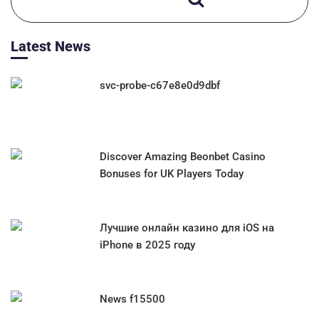
Latest News
svc-probe-c67e8e0d9dbf
Discover Amazing Beonbet Casino
Bonuses for UK Players Today
Лучшие онлайн казино для iOS на
iPhone в 2025 году
News f15500