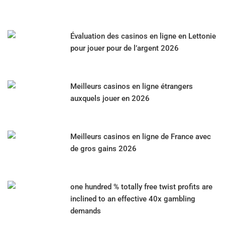
Évaluation des casinos en ligne en Lettonie
pour jouer pour de l’argent 2026
Meilleurs casinos en ligne étrangers
auxquels jouer en 2026
Meilleurs casinos en ligne de France avec
de gros gains 2026
one hundred % totally free twist profits are
inclined to an effective 40x gambling
demands