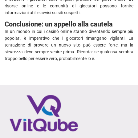
risorse online e le comunità di giocatori possono fornire
informazioni utili e avvisi su siti sospetti.
Conclusione: un appello alla cautela
In un mondo in cui i casinò online stanno diventando sempre più
popolari, è imperativo che i giocatori rimangano vigilanti. La
tentazione di provare un nuovo sito può essere forte, ma la
sicurezza deve sempre venire prima. Ricorda: se qualcosa sembra
troppo bello per essere vero, probabilmente lo è.