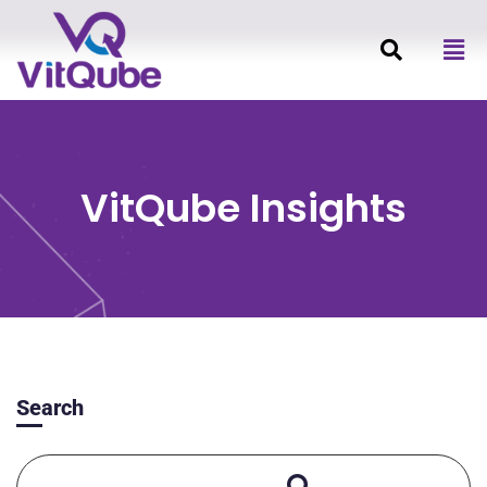
VitQube Insights
Search