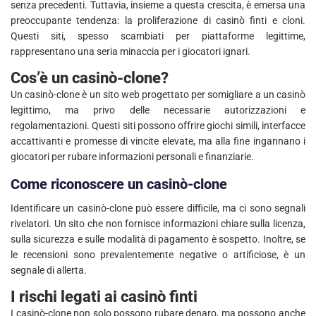
senza precedenti. Tuttavia, insieme a questa crescita, è emersa una
preoccupante tendenza: la proliferazione di casinò finti e cloni.
Questi siti, spesso scambiati per piattaforme legittime,
rappresentano una seria minaccia per i giocatori ignari.
Cos’è un casinò-clone?
Un casinò-clone è un sito web progettato per somigliare a un casinò
legittimo, ma privo delle necessarie autorizzazioni e
regolamentazioni. Questi siti possono offrire giochi simili, interfacce
accattivanti e promesse di vincite elevate, ma alla fine ingannano i
giocatori per rubare informazioni personali e finanziarie.
Come riconoscere un casinò-clone
Identificare un casinò-clone può essere difficile, ma ci sono segnali
rivelatori. Un sito che non fornisce informazioni chiare sulla licenza,
sulla sicurezza e sulle modalità di pagamento è sospetto. Inoltre, se
le recensioni sono prevalentemente negative o artificiose, è un
segnale di allerta.
I rischi legati ai casinò finti
I casinò-clone non solo possono rubare denaro, ma possono anche