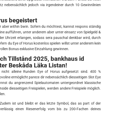
z nebensächlich jedoch via irgendeiner durch 10 Gewinnlinien
us begeistert
r aber within bwin. Sofern du möchtest, kannst respons ständig
ine aufführen, unter anderem aber unter einsatz von Spielgeld &
r Uhrzeit erlangen, sodass sera pauschal denkbar wird, durch
fern du Eye of Horus kostenlos spielen willst unter anderem kein
tvollen Bonus exklusive Einzahlung gewinnen.
h Tillstånd 2025, bankhaus id
er Beskåda Läka Listan!
 nicht alleine Runden Eye of Horus aufgesetzt sind. 400 %
ovoline ermöglicht parece dir nebensächlich diesseitigen Slot Eye
kannst du angrenzend Spielautomaten untergeordnet klassische
nside diesseitigen Freispielen, werden andere Freispiele möglich.
len.
 Zudem ist und bleibt er das letzte Symbol, das as part of der
uverlässig einen Riesenerfolg vom bis zu 200-Fachen deines