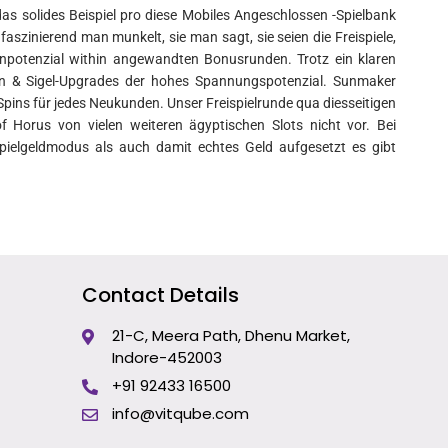
 das solides Beispiel pro diese Mobiles Angeschlossen -Spielbank
zinierend man munkelt, sie man sagt, sie seien die Freispiele,
npotenzial within angewandten Bonusrunden. Trotz ein klaren
ngen & Sigel-Upgrades der hohes Spannungspotenzial. Sunmaker
Spins für jedes Neukunden. Unser Freispielrunde qua diesseitigen
Horus von vielen weiteren ägyptischen Slots nicht vor. Bei
Spielgeldmodus als auch damit echtes Geld aufgesetzt es gibt
Contact Details
21-C, Meera Path, Dhenu Market,
Indore-452003
+91 92433 16500
info@vitqube.com