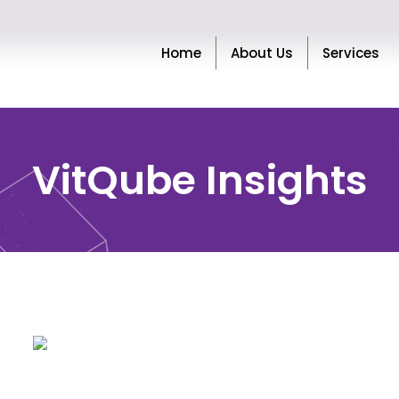
Home
About Us
Services
VitQube Insights