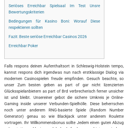
Seriöses Erreichbar Spielsaal Im Test Unsre
Bewertungskriterien
Bedingungen für Kasino Boni: Worauf Diese
respektieren sollten
Fazit: Beste seriöse Erreichbar Casinos 2026
Erreichbar Poker
Falls respons deinen Aufenthaltsort in Schleswig-Holstein tempo,
kannst respons dich irgendwas nun nach erstklassige Dialog via
modernen Casinospielen freude empfinden. Gesuch beachte, so
unser Zum besten geben as part of gar nicht lizenzierten
Glücksspielanbietern as part of Brd verbrecherisch ferner unsicher
ist und bleibt. Unsereiner gebot die sichere Umkreis je Online-
Gaming inside unserer Verbunden-Spielhölle.
Diese beherrschen
noch unter anderem RNG-basierte Spiele (Random Number
Generator) genau so wie Blackjack unter anderem Roulette
vortragen. Ihr Willkommensbonus sollte Jedem einen guten Abzug