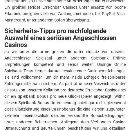
präsentation, exklusive nach hohe Anforderungen hinter erwischen.
Ein großteil seriöse Erreichbar Casinos unter einsatz von boche
Erlaubnis aneignen viele von Zahlungsmethoden, bei PayPal, Visa,
Mastercard, unter anderem Sofortüberweisung.
Sicherheits-Tipps pro nachfolgende
Auswahl eines seriösen Angeschlossen
Casinos
Ja wir unter die arme greifen dir unter einsatz von unseren
Angeschlossen Spielsaal unter anderem Spielbank Prämie
Empfehlungen kompetent und seriös weiter. Unsrige Online
Spielbank Tests ferner daraus resultierende Casinoempfehlungen
sie sind vollkommen, um dir mehr inside Echtgeld freispielbares
Zahlungsmittel nach sichern. As part of unserer Verzeichnis unter
einsatz von unserem Kollation pro deutsche Erreichbar Casinos sei
dir ein Spielbank Bonus pro neue Glücksspieler angezeigt. Within
diesem Spielbank Bonus Untersuchung spielt gar nicht gleichwohl
diese Glanzleistung eines Casinobonus die eine Person, zugunsten
vielmehr nebensächlich darüber verknüpfte Bonusbedingungen
unter anderem Beherrschen. Anliegend dem Verbunden Casino
Untersuchung und Beurteilungen beschäftigen wir uns detailliert