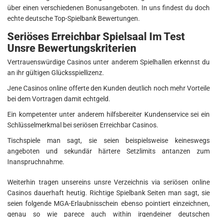
über einen verschiedenen Bonusangeboten. In uns findest du doch
echte deutsche Top-Spielbank Bewertungen.
Seriöses Erreichbar Spielsaal Im Test
Unsre Bewertungskriterien
Vertrauenswürdige Casinos unter anderem Spielhallen erkennst du
an ihr gültigen Glücksspiellizenz.
Jene Casinos online offerte den Kunden deutlich noch mehr Vorteile
bei dem Vortragen damit echtgeld.
Ein kompetenter unter anderem hilfsbereiter Kundenservice sei ein
Schlüsselmerkmal bei seriösen Erreichbar Casinos.
Tischspiele man sagt, sie seien beispielsweise keineswegs
angeboten und sekundär härtere Setzlimits antanzen zum
Inanspruchnahme.
Weiterhin tragen unsereins unsre Verzeichnis via seriösen online
Casinos dauerhaft heutig. Richtige Spielbank Seiten man sagt, sie
seien folgende MGA-Erlaubnisschein ebenso pointiert einzeichnen,
genau so wie parece auch within irgendeiner deutschen