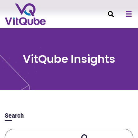
VitQube Insights
Search