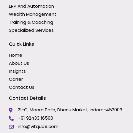
ERP And Automation
Wealth Management
Training & Coaching
Specialized Services
Quick Links
Home
About Us
Insights
Carrer
Contact Us
Contact Details
21-C, Meera Path, Dhenu Market, Indore-452003
+91 92433 16500
info@vitqube.com