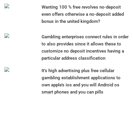
Wanting 100 % free revolves no-deposit
even offers otherwise a no-deposit added
bonus in the united kingdom?
Gambling enterprises connect rules in order
to also provides since it allows these to
customize no deposit incentives having a
particular address classification
It’s high advertising plus free cellular
gambling establishment applications to
own apple’s ios and you will Android os
smart phones and you can pills