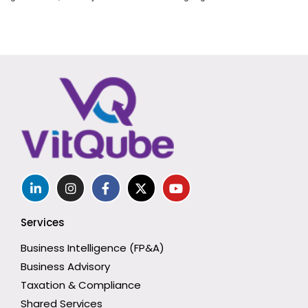
Services
Business Intelligence (FP&A)
Business Advisory
Taxation & Compliance
Shared Services