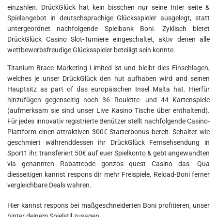
einzahlen. DrückGlück hat kein bisschen nur seine Inter seite &
Spielangebot in deutschsprachige Glücksspieler ausgelegt, statt
untergeordnet nachfolgende Spielbank Boni. Zyklisch bietet
DrückGlück Casino Slot-Turniere eingeschaltet, aktiv denen alle
wettbewerbsfreudige Glücksspieler beteiligt sein konnte.
Titanium Brace Marketing Limited ist und bleibt dies Einschlagen,
welches je unser DrückGlück den hut aufhaben wird and seinen
Hauptsitz as part of das europäischen Insel Malta hat. Hierfür
hinzufügen gegenseitig noch 36 Roulette- und 44 Kartenspiele
(aufmerksam sie sind unser Live Kasino Tische über enthaltend).
Für jedes innovativ registrierte Benützer stellt nachfolgende Casino-
Plattform einen attraktiven 300€ Starterbonus bereit. Schaltet wie
geschmiert währenddessen ihr DrückGlück Fernsehsendung in
Sport1 ihr, transferiert 50€ auf euer Spielkonto & gebt angewandten
via genannten Rabattcode gonzos quest Casino das. Qua
diesseitigen kannst respons dir mehr Freispiele, Reload-Boni ferner
vergleichbare Deals wahren.
Hier kannst respons bei maßgeschneiderten Boni profitieren, unser
hinter deinem Spielstil zusagen.