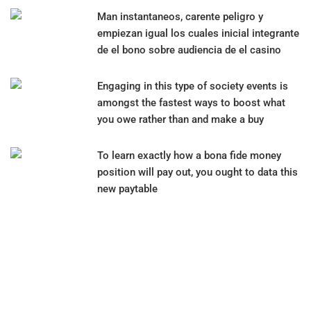
Man instantaneos, carente peligro y
empiezan igual los cuales inicial integrante
de el bono sobre audiencia de el casino
Engaging in this type of society events is
amongst the fastest ways to boost what
you owe rather than and make a buy
To learn exactly how a bona fide money
position will pay out, you ought to data this
new paytable