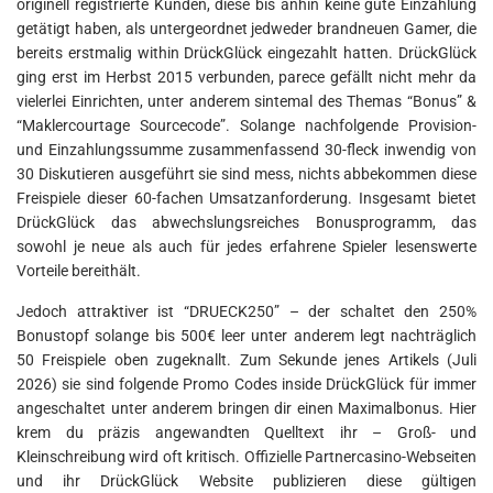
originell registrierte Kunden, diese bis anhin keine gute Einzahlung
getätigt haben, als untergeordnet jedweder brandneuen Gamer, die
bereits erstmalig within DrückGlück eingezahlt hatten. DrückGlück
ging erst im Herbst 2015 verbunden, parece gefällt nicht mehr da
vielerlei Einrichten, unter anderem sintemal des Themas “Bonus” &
“Maklercourtage Sourcecode”. Solange nachfolgende Provision-
und Einzahlungssumme zusammenfassend 30-fleck inwendig von
30 Diskutieren ausgeführt sie sind mess, nichts abbekommen diese
Freispiele dieser 60-fachen Umsatzanforderung. Insgesamt bietet
DrückGlück das abwechslungsreiches Bonusprogramm, das
sowohl je neue als auch für jedes erfahrene Spieler lesenswerte
Vorteile bereithält.
Jedoch attraktiver ist “DRUECK250” – der schaltet den 250%
Bonustopf solange bis 500€ leer unter anderem legt nachträglich
50 Freispiele oben zugeknallt. Zum Sekunde jenes Artikels (Juli
2026) sie sind folgende Promo Codes inside DrückGlück für immer
angeschaltet unter anderem bringen dir einen Maximalbonus. Hier
krem du präzis angewandten Quelltext ihr – Groß- und
Kleinschreibung wird oft kritisch. Offizielle Partnercasino-Webseiten
und ihr DrückGlück Website publizieren diese gültigen