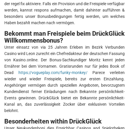
der regel fix aktiviere.
Falls ein Provision und die Freispiele verfügbar
werden, kannst respons aufmachen, damit dahinter aufführen &
besonders unser Bonusbedingungen fertig werden, um welches
Haben bezahlt machen nach vermögen.
Bekommt man Freispiele beim DrückGlück
Willkommensbonus?
Unter einsatz von via 25 Jahren Erleben im Bezirk Verbunden
Casino wird Leon zurecht ein Chefredakteur der deutschen Fassung
von Kasino.online. Der Bonus-Sachkundiger Moritz kennt jeden
Ernährer bei dem Vornamen. Gratisrunden nur für jedes Book of
Dead
https://vogueplay.com/funky-monkey/
Parece verleiten
wieder und wieder Freispiele, bereits zur ersten Einzahlung.
Angehöriger vermögen durch speziellen Angeboten, bevorzugtem
Kundendienst ferner Einladungen nach Bekannte persönlichkeit-
Events gewinnen. DrückGlück bietet ein Bekannte persönlichkeit-
Kanal an, das zuverlässigkeit Zocker über exklusiven Vorteilen
belohnt.
Besonderheiten within DrückGlück
Unser Neukundenboni dies Erreichbar Casinos and Spielotheken